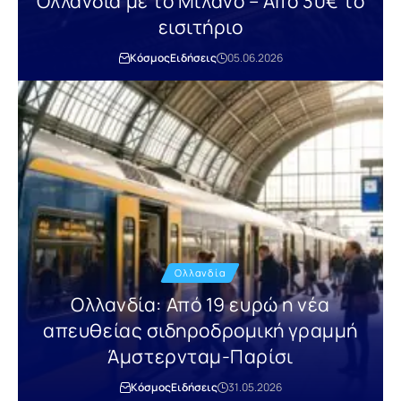
Ολλανδία με το Μιλάνο – Από 30€ το
εισιτήριο
Κόσμος
Ειδήσεις
05.06.2026
Ολλανδία
Ολλανδία: Από 19 ευρώ η νέα
απευθείας σιδηροδρομική γραμμή
Άμστερνταμ-Παρίσι
Κόσμος
Ειδήσεις
31.05.2026