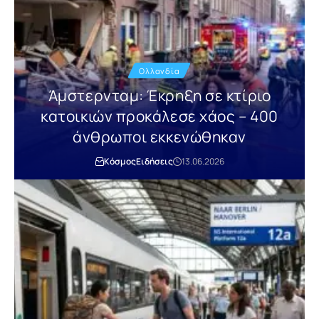
Ολλανδία
Άμστερνταμ: Έκρηξη σε κτίριο
κατοικιών προκάλεσε χάος – 400
άνθρωποι εκκενώθηκαν
Κόσμος
Ειδήσεις
13.06.2026