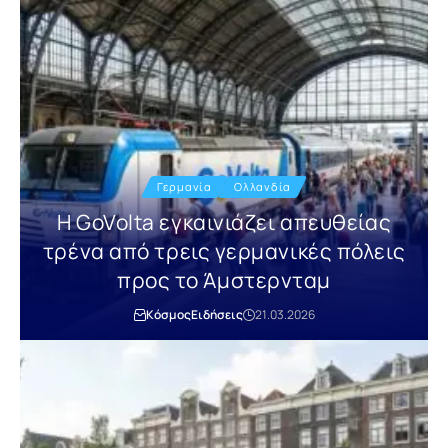
Γερμανία
Ολλανδία
Η GoVolta εγκαινιάζει απευθείας
τρένα από τρεις γερμανικές πόλεις
προς το Άμστερνταμ
Κόσμος
Ειδήσεις
21.03.2026