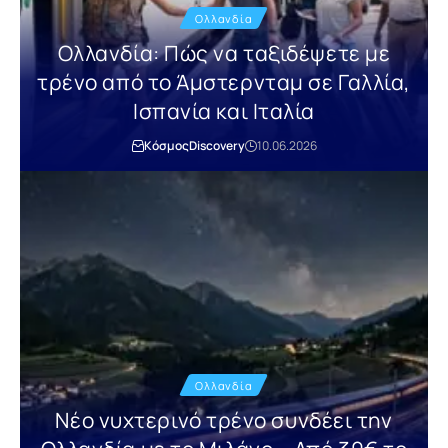
Ολλανδία
Ολλανδία: Πώς να ταξιδέψετε με
τρένο από το Άμστερνταμ σε Γαλλία,
Ισπανία και Ιταλία
Κόσμος
Discovery
10.06.2026
Ολλανδία
Νέο νυχτερινό τρένο συνδέει την