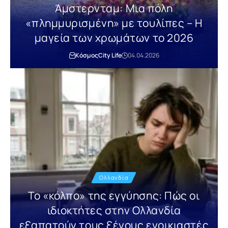
Άμστερνταμ: Μια πόλη
«πλημμυρισμένη» με τουλίπες – Η
μαγεία των χρωμάτων το 2026
Κόσμος
City Life
04.04.2026
Ολλανδία
Το «κόλπο» της εγγύησης: Πώς οι
ιδιοκτήτες στην Ολλανδία
εξαπατούν τους ξένους ενοικιαστές