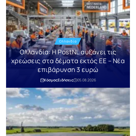
Ολλανδία
Ολλανδία: Η PostNL αυξάνει τις
χρεώσεις στα δέματα εκτός ΕΕ – Νέα
επιβάρυνση 3 ευρώ
Κόσμος
Ειδήσεις
05.08.2026