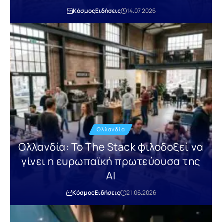
Κόσμος
Ειδήσεις
14.07.2026
Ολλανδία
Ολλανδία: Το The Stack φιλοδοξεί να
γίνει η ευρωπαϊκή πρωτεύουσα της
AI
Κόσμος
Ειδήσεις
21.06.2026