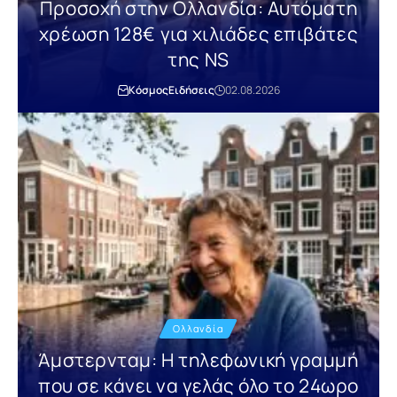
Προσοχή στην Ολλανδία: Αυτόματη
χρέωση 128€ για χιλιάδες επιβάτες
της NS
Κόσμος
Ειδήσεις
02.08.2026
Ολλανδία
Άμστερνταμ: Η τηλεφωνική γραμμή
που σε κάνει να γελάς όλο το 24ωρο