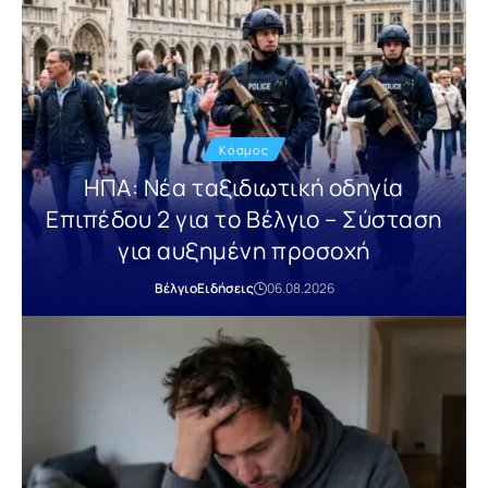
Κόσμος
ΗΠΑ: Νέα ταξιδιωτική οδηγία
Επιπέδου 2 για το Βέλγιο – Σύσταση
για αυξημένη προσοχή
Βέλγιο
Ειδήσεις
06.08.2026