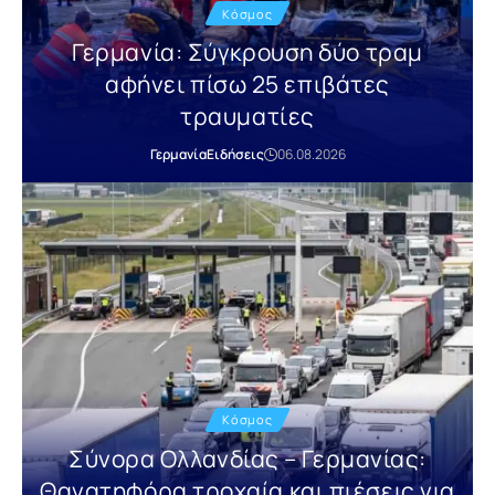
Κόσμος
Γερμανία: Σύγκρουση δύο τραμ
αφήνει πίσω 25 επιβάτες
τραυματίες
Γερμανία
Ειδήσεις
06.08.2026
Κόσμος
Σύνορα Ολλανδίας – Γερμανίας:
Θανατηφόρα τροχαία και πιέσεις για