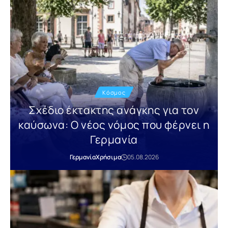
Κόσμος
Σχέδιο έκτακτης ανάγκης για τον
καύσωνα: Ο νέος νόμος που φέρνει η
Γερμανία
Γερμανία
Χρήσιμα
05.08.2026