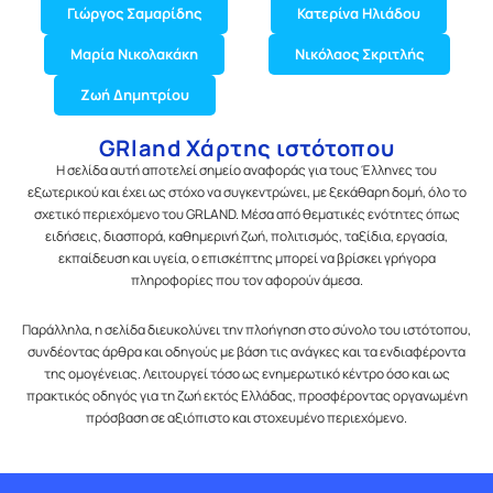
Γιώργος Σαμαρίδης
Κατερίνα Ηλιάδου
Μαρία Νικολακάκη
Νικόλαος Σκριτλής
Ζωή Δημητρίου
GRland Χάρτης ιστότοπου
Η σελίδα αυτή αποτελεί σημείο αναφοράς για τους Έλληνες του
εξωτερικού και έχει ως στόχο να συγκεντρώνει, με ξεκάθαρη δομή, όλο το
σχετικό περιεχόμενο του GRLAND. Μέσα από θεματικές ενότητες όπως
ειδήσεις, διασπορά, καθημερινή ζωή, πολιτισμός, ταξίδια, εργασία,
εκπαίδευση και υγεία, ο επισκέπτης μπορεί να βρίσκει γρήγορα
πληροφορίες που τον αφορούν άμεσα.
Παράλληλα, η σελίδα διευκολύνει την πλοήγηση στο σύνολο του ιστότοπου,
συνδέοντας άρθρα και οδηγούς με βάση τις ανάγκες και τα ενδιαφέροντα
της ομογένειας. Λειτουργεί τόσο ως ενημερωτικό κέντρο όσο και ως
πρακτικός οδηγός για τη ζωή εκτός Ελλάδας, προσφέροντας οργανωμένη
πρόσβαση σε αξιόπιστο και στοχευμένο περιεχόμενο.