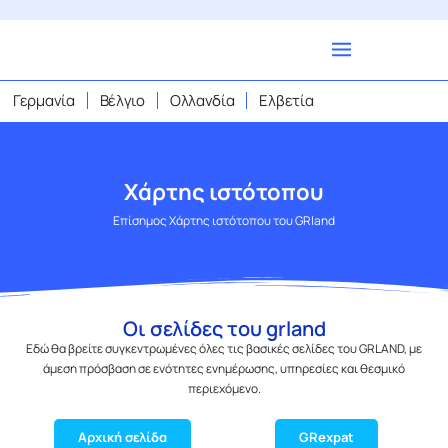
Γερμανία
Βέλγιο
Ολλανδία
Ελβετία
Χάρτης ιστότοπου
Επίσημος Χάρτης ιστότοπου του GRland
Οι σελίδες του grland
Εδώ θα βρείτε συγκεντρωμένες όλες τις βασικές σελίδες του GRLAND, με
άμεση πρόσβαση σε ενότητες ενημέρωσης, υπηρεσίες και θεσμικό
περιεχόμενο.
Αρχική σελίδα
GRexpat