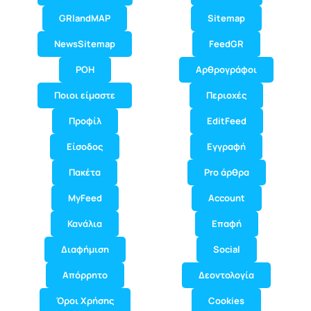
GRlandMAP
Sitemap
NewsSitemap
FeedGR
ΡΟΗ
Αρθρογράφοι
Ποιοι είμαστε
Περιοχές
Προφίλ
EditFeed
Είσοδος
Εγγραφή
Πακέτα
Pro άρθρα
MyFeed
Account
Κανάλια
Επαφή
Διαφήμιση
Social
Απόρρητο
Δεοντολογία
Όροι Χρήσης
Cookies