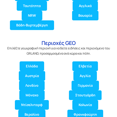
Ταυτότητα
Αγγλικά
NRW
Βαυαρία
Βάδη-Βυρτεμβέργη
Περιοχές GEO
Επιλέξτε γεωγραφική περιοχή για να δείτε ειδήσεις και περιεχόμενο του
GRLAND, προσαρμοσμένα ανά χώρα και πόλη.
Ελλάδα
Ελβετία
Αυστρία
Αγγλία
Λονδίνο
Γερμανία
Μόναχο
Στουτγάρδη
Ντίσελντορφ
Κολωνία
Βερολίνο
Φρανκφούρτη