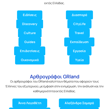
εκτός Ελλάδας.
Ειδήσεις
Διασπορά
Discovery
CityLife
Culture
Travel
Guides
Εκπαίδευση
Επιδοτήσεις
Εργασία
Οικονομικά
Υγεία
Αρθρογράφοι GRland
Οι αρθρογράφοι του GRland καλύπτουν θέματα που αφορούν τους
Έλληνες του εξωτερικού, με έμφαση στην ενημέρωση, την ανάλυση και την
καθημερινότητα εκτός Ελλάδας.
Άννα Λογοθέτη
Αλεξάνδρα Σαμαρά