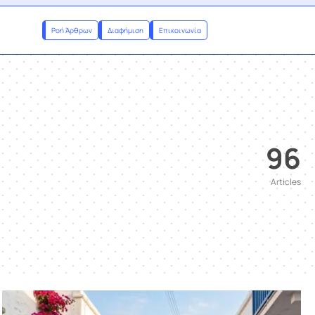
Ροή Άρθρων
Διαφήμιση
Επικοινωνία
96
Articles