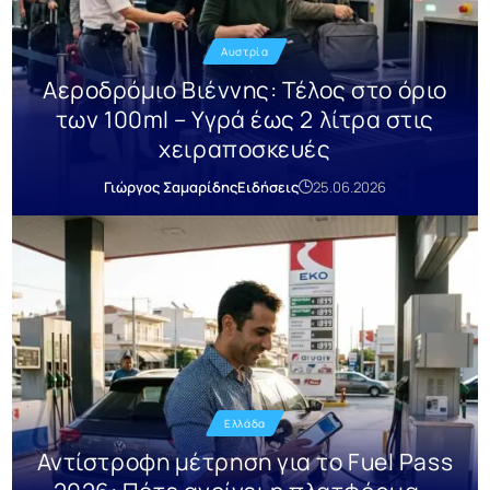
Αυστρία
Αεροδρόμιο Βιέννης: Τέλος στο όριο
των 100ml – Υγρά έως 2 λίτρα στις
χειραποσκευές
Γιώργος Σαμαρίδης
Ειδήσεις
25.06.2026
Ελλάδα
Αντίστροφη μέτρηση για το Fuel Pass