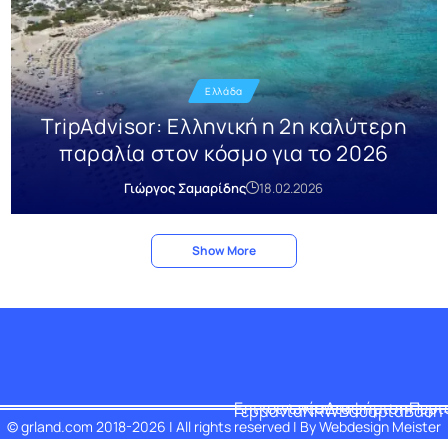
Ελλάδα
TripAdvisor: Ελληνική η 2η καλύτερη
παραλία στον κόσμο για το 2026
Γιώργος Σαμαρίδης
18.02.2026
Show More
Επικοινωνία
Διαφήμιση
Περι
Γερμανία
NRW
Βαυαρία
Βάδη
© grland.com 2018-2026 | All rights reserved | By
Webdesign Meister