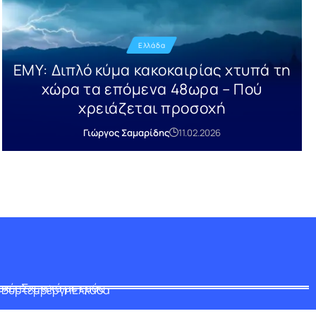
Ελλάδα
ΕΜΥ: Διπλό κύμα κακοκαιρίας χτυπά τη
χώρα τα επόμενα 48ωρα – Πού
χρειάζεται προσοχή
Γιώργος Σαμαρίδης
11.02.2026
οχές
Σχετικά με εμάς
-Βυρτεμβέργη
Ελλάδα