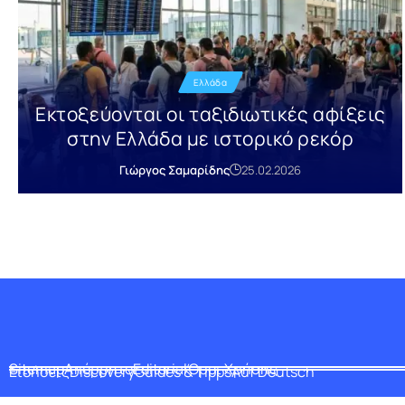
Ελλάδα
Εκτοξεύονται οι ταξιδιωτικές αφίξεις
στην Ελλάδα με ιστορικό ρεκόρ
Γιώργος Σαμαρίδης
25.02.2026
Sitemap
Απόρρητο
Editorial
Όροι Χρήσης
Ειδήσεις
Discovery
Guides & Tipps
Auf Deutsch