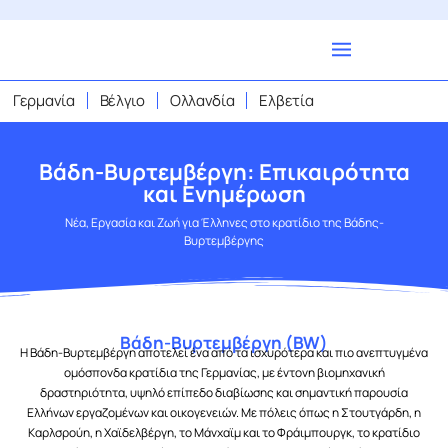
Γερμανία
Βέλγιο
Ολλανδία
Ελβετία
Βάδη-Βυρτεμβέργη: Επικαιρότητα
και Ενημέρωση
Νέα, Εργασία και Ζωή για Έλληνες στο κρατίδιο της Βάδης-
Βυρτεμβέργης
Βάδη-Βυρτεμβέργη (BW)
Η Βάδη-Βυρτεμβέργη αποτελεί ένα από τα ισχυρότερα και πιο ανεπτυγμένα
ομόσπονδα κρατίδια της Γερμανίας, με έντονη βιομηχανική
δραστηριότητα, υψηλό επίπεδο διαβίωσης και σημαντική παρουσία
Ελλήνων εργαζομένων και οικογενειών. Με πόλεις όπως η Στουτγάρδη, η
Καρλσρούη, η Χαϊδελβέργη, το Μάνχαϊμ και το Φράιμπουργκ, το κρατίδιο