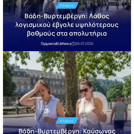
Κόσμος
Βάδη-Βυρτεμβέργη: Λάθος
λογισμικού έβγαλε υψηλότερους
βαθμούς στα απολυτήρια
Γερμανία
Ειδήσεις
28.07.2026
Κόσμος
Βάδη-Βυρτεμβέργη: Καύσωνας