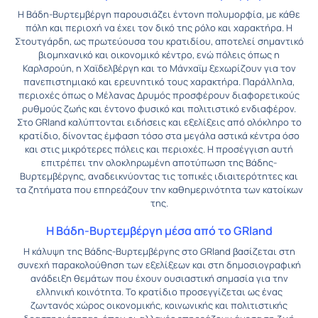
Η Βάδη-Βυρτεμβέργη παρουσιάζει έντονη πολυμορφία, με κάθε
πόλη και περιοχή να έχει τον δικό της ρόλο και χαρακτήρα. Η
Στουτγάρδη, ως πρωτεύουσα του κρατιδίου, αποτελεί σημαντικό
βιομηχανικό και οικονομικό κέντρο, ενώ πόλεις όπως η
Καρλσρούη, η Χαϊδελβέργη και το Μάνχαϊμ ξεχωρίζουν για τον
πανεπιστημιακό και ερευνητικό τους χαρακτήρα. Παράλληλα,
περιοχές όπως ο Μέλανας Δρυμός προσφέρουν διαφορετικούς
ρυθμούς ζωής και έντονο φυσικό και πολιτιστικό ενδιαφέρον.
Στο GRland καλύπτονται ειδήσεις και εξελίξεις από ολόκληρο το
κρατίδιο, δίνοντας έμφαση τόσο στα μεγάλα αστικά κέντρα όσο
και στις μικρότερες πόλεις και περιοχές. Η προσέγγιση αυτή
επιτρέπει την ολοκληρωμένη αποτύπωση της Βάδης-
Βυρτεμβέργης, αναδεικνύοντας τις τοπικές ιδιαιτερότητες και
τα ζητήματα που επηρεάζουν την καθημερινότητα των κατοίκων
της.
Η Βάδη-Βυρτεμβέργη μέσα από το GRland
Η κάλυψη της Βάδης-Βυρτεμβέργης στο GRland βασίζεται στη
συνεχή παρακολούθηση των εξελίξεων και στη δημοσιογραφική
ανάδειξη θεμάτων που έχουν ουσιαστική σημασία για την
ελληνική κοινότητα. Το κρατίδιο προσεγγίζεται ως ένας
ζωντανός χώρος οικονομικής, κοινωνικής και πολιτιστικής