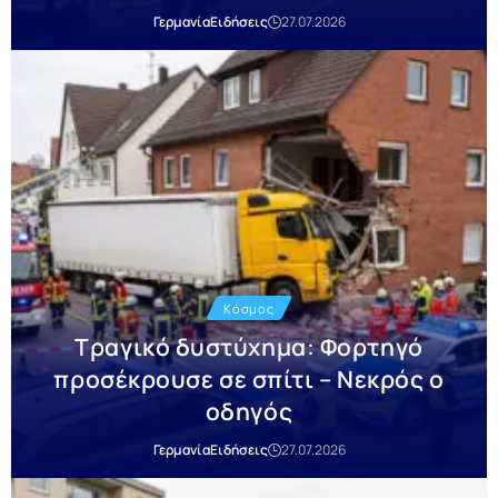
Γερμανία
Ειδήσεις
27.07.2026
Κόσμος
Τραγικό δυστύχημα: Φορτηγό
προσέκρουσε σε σπίτι – Νεκρός ο
οδηγός
Γερμανία
Ειδήσεις
27.07.2026