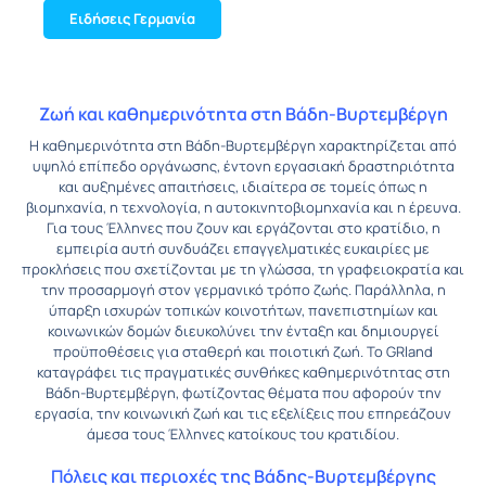
Ειδήσεις Γερμανία
Ζωή και καθημερινότητα στη Βάδη-Βυρτεμβέργη
Η καθημερινότητα στη Βάδη-Βυρτεμβέργη χαρακτηρίζεται από
υψηλό επίπεδο οργάνωσης, έντονη εργασιακή δραστηριότητα
και αυξημένες απαιτήσεις, ιδιαίτερα σε τομείς όπως η
βιομηχανία, η τεχνολογία, η αυτοκινητοβιομηχανία και η έρευνα.
Για τους Έλληνες που ζουν και εργάζονται στο κρατίδιο, η
εμπειρία αυτή συνδυάζει επαγγελματικές ευκαιρίες με
προκλήσεις που σχετίζονται με τη γλώσσα, τη γραφειοκρατία και
την προσαρμογή στον γερμανικό τρόπο ζωής. Παράλληλα, η
ύπαρξη ισχυρών τοπικών κοινοτήτων, πανεπιστημίων και
κοινωνικών δομών διευκολύνει την ένταξη και δημιουργεί
προϋποθέσεις για σταθερή και ποιοτική ζωή. Το GRland
καταγράφει τις πραγματικές συνθήκες καθημερινότητας στη
Βάδη-Βυρτεμβέργη, φωτίζοντας θέματα που αφορούν την
εργασία, την κοινωνική ζωή και τις εξελίξεις που επηρεάζουν
άμεσα τους Έλληνες κατοίκους του κρατιδίου.
Πόλεις και περιοχές της Βάδης-Βυρτεμβέργης