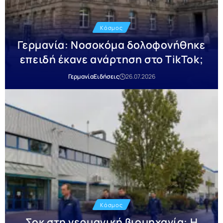
Κόσμος
Γερμανία: Νοσοκόμα δολοφονήθηκε
επειδή έκανε ανάρτηση στο TikTok;
Γερμανία
Ειδήσεις
26.07.2026
Κόσμος
Σοκ στη γερμανική βιομηχανία: Η