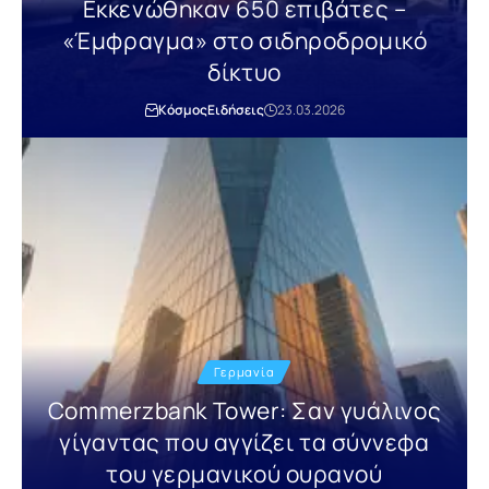
Εκκενώθηκαν 650 επιβάτες –
«Έμφραγμα» στο σιδηροδρομικό
δίκτυο
Κόσμος
Ειδήσεις
23.03.2026
Γερμανία
Commerzbank Tower: Σαν γυάλινος
γίγαντας που αγγίζει τα σύννεφα
του γερμανικού ουρανού