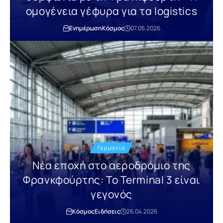
ομογένεια γέφυρα για τα logistics
Ενημέρωση
Κόσμος
07.05.2026
Γερμανία
Νέα εποχή στο αεροδρόμιο της
Φρανκφούρτης: Το Terminal 3 είναι
γεγονός
Κόσμος
Ειδήσεις
26.04.2026