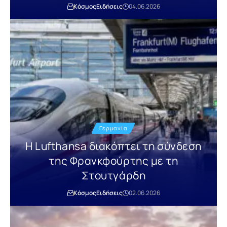
Κόσμος
Ειδήσεις
04.06.2026
Γερμανία
Η Lufthansa διακόπτει τη σύνδεση
της Φρανκφούρτης με τη
Στουτγάρδη
Κόσμος
Ειδήσεις
02.06.2026