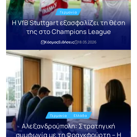
Γερμανία
Η VfB Stuttgart εξασφαλίζει τη θέση
της στο Champions League
Κόσμος
Ειδήσεις
18.05.2026
Γερμανία
Ελλάδα
Αλεξανδρούπολη: Στρατηγική
συμφωνία με τη Φρανκφούρτη – Η