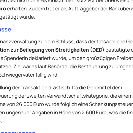
 ein deutlich höheres Einkommen. Kurz vor der Überweisun
uro
erhalten. Zudem trat er als Auftraggeber der Bankübe
getätigt wurde.
asse
nanzverwaltung zu dem Schluss, dass der tatsächliche Ge
tion zur Beilegung von Streitigkeiten (DED)
bestätigte 
 als Spenderin deklariert wurde, um den großzügigen Freibe
zen. Ziel war es laut Behörde, die Besteuerung zu umgehe
hwiegervater fällig wird.
lung der Transaktion drastisch. Da die Geldmittel dem
euerung der zweiten Verwandtschaftskategorie, die einem
mme von 26.000 Euro wurde folglich eine Schenkungssteuer
en ungenauer Angaben in Höhe von 2.600 Euro, was die fin
.