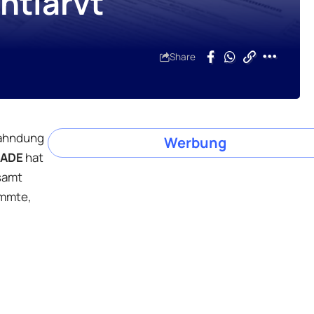
ntlarvt
Share
rfahndung
Werbung
AADE
hat
esamt
ammte,