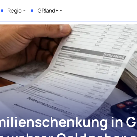
Regio
GRland+
amilienschenkung in 