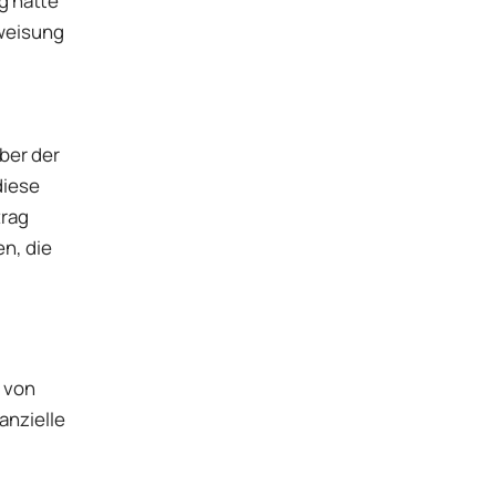
g hatte
rweisung
ber der
diese
trag
n, die
 von
anzielle