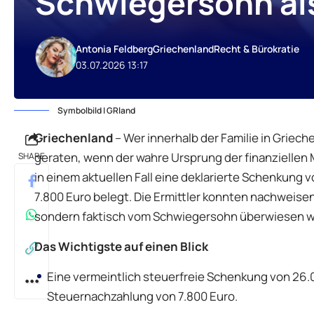
Schwiegersohn als
Antonia Feldberg
Griechenland
Recht & Bürokratie
03.07.2026 13:17
Symbolbild | GRland
Griechenland
– Wer innerhalb der Familie in Griech
geraten, wenn der wahre Ursprung der finanziellen Mi
SHARE
in einem aktuellen Fall eine deklarierte Schenkung
7.800 Euro belegt. Die Ermittler konnten nachweise
sondern faktisch vom Schwiegersohn überwiesen wur
Das Wichtigste auf einen Blick
Eine vermeintlich steuerfreie Schenkung von 26.
Steuernachzahlung von 7.800 Euro.