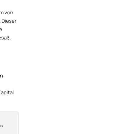
am von
 Dieser
e
esaß,
en
apital
us