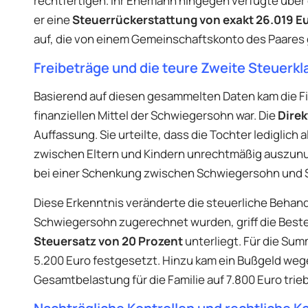
rechtfertigen. Ihr Ehemann hingegen verfügte über
er eine
Steuerrückerstattung von exakt 26.019 E
auf, die von einem Gemeinschaftskonto des Paares 
Freibeträge und die teure Zweite Steuerkl
Basierend auf diesen gesammelten Daten kam die Fi
finanziellen Mittel der Schwiegersohn war. Die
Direk
Auffassung. Sie urteilte, dass die Tochter lediglich
zwischen Eltern und Kindern unrechtmäßig auszunut
bei einer Schenkung zwischen Schwiegersohn und Sc
Diese Erkenntnis veränderte die steuerliche Behand
Schwiegersohn zugerechnet wurden, griff die Best
Steuersatz von 20 Prozent
unterliegt. Für die Su
5.200 Euro festgesetzt. Hinzu kam ein Bußgeld weg
Gesamtbelastung für die Familie auf 7.800 Euro trieb