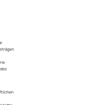
se
beträgen
ine
 des
tlichen