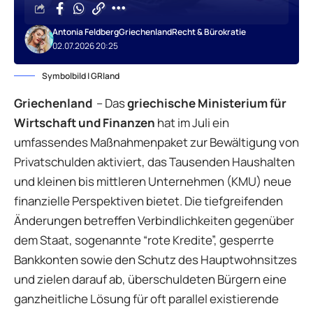
Antonia Feldberg
Griechenland
Recht & Bürokratie
02.07.2026 20:25
Symbolbild | GRland
Griechenland
– Das
griechische Ministerium für
Wirtschaft und Finanzen
hat im Juli ein
umfassendes Maßnahmenpaket zur Bewältigung von
Privatschulden aktiviert, das Tausenden Haushalten
und kleinen bis mittleren Unternehmen (KMU) neue
finanzielle Perspektiven bietet. Die tiefgreifenden
Änderungen betreffen Verbindlichkeiten gegenüber
dem Staat, sogenannte “rote Kredite”, gesperrte
Bankkonten sowie den Schutz des Hauptwohnsitzes
und zielen darauf ab, überschuldeten Bürgern eine
ganzheitliche Lösung für oft parallel existierende