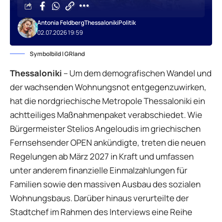
Antonia Feldberg
Thessaloniki
Politik
02.07.2026 19:59
Symbolbild | GRland
Thessaloniki
– Um dem demografischen Wandel und
der wachsenden Wohnungsnot entgegenzuwirken,
hat die nordgriechische Metropole Thessaloniki ein
achtteiliges Maßnahmenpaket verabschiedet. Wie
Bürgermeister Stelios Angeloudis im griechischen
Fernsehsender OPEN ankündigte, treten die neuen
Regelungen ab März 2027 in Kraft und umfassen
unter anderem finanzielle Einmalzahlungen für
Familien sowie den massiven Ausbau des sozialen
Wohnungsbaus. Darüber hinaus verurteilte der
Stadtchef im Rahmen des Interviews eine Reihe