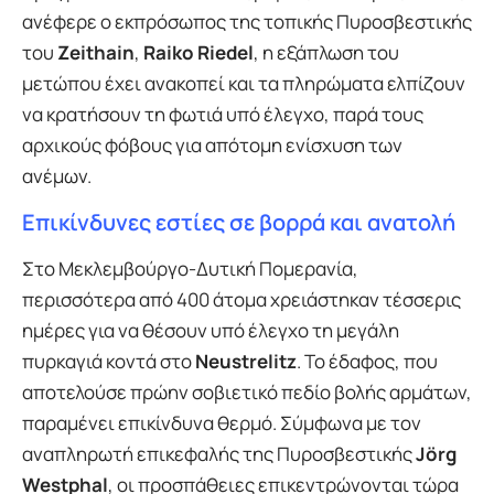
ανέφερε ο εκπρόσωπος της τοπικής Πυροσβεστικής
του
Zeithain
,
Raiko Riedel
, η εξάπλωση του
μετώπου έχει ανακοπεί και τα πληρώματα ελπίζουν
να κρατήσουν τη φωτιά υπό έλεγχο, παρά τους
αρχικούς φόβους για απότομη ενίσχυση των
ανέμων.
Επικίνδυνες εστίες σε βορρά και ανατολή
Στο Μεκλεμβούργο-Δυτική Πομερανία,
περισσότερα από 400 άτομα χρειάστηκαν τέσσερις
ημέρες για να θέσουν υπό έλεγχο τη μεγάλη
πυρκαγιά κοντά στο
Neustrelitz
. Το έδαφος, που
αποτελούσε πρώην σοβιετικό πεδίο βολής αρμάτων,
παραμένει επικίνδυνα θερμό. Σύμφωνα με τον
αναπληρωτή επικεφαλής της Πυροσβεστικής
Jörg
Westphal
, οι προσπάθειες επικεντρώνονται τώρα