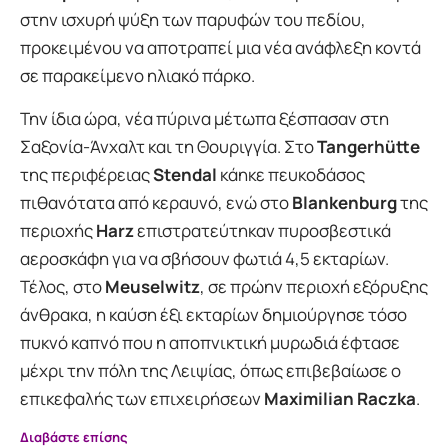
στην ισχυρή ψύξη των παρυφών του πεδίου,
προκειμένου να αποτραπεί μια νέα ανάφλεξη κοντά
σε παρακείμενο ηλιακό πάρκο.
Την ίδια ώρα, νέα πύρινα μέτωπα ξέσπασαν στη
Σαξονία-Άνχαλτ και τη Θουριγγία. Στο
Tangerhütte
της περιφέρειας
Stendal
κάηκε πευκοδάσος
πιθανότατα από κεραυνό, ενώ στο
Blankenburg
της
περιοχής
Harz
επιστρατεύτηκαν πυροσβεστικά
αεροσκάφη για να σβήσουν φωτιά 4,5 εκταρίων.
Τέλος, στο
Meuselwitz
, σε πρώην περιοχή εξόρυξης
άνθρακα, η καύση έξι εκταρίων δημιούργησε τόσο
πυκνό καπνό που η αποπνικτική μυρωδιά έφτασε
μέχρι την πόλη της Λειψίας, όπως επιβεβαίωσε ο
επικεφαλής των επιχειρήσεων
Maximilian Raczka
.
Διαβάστε επίσης