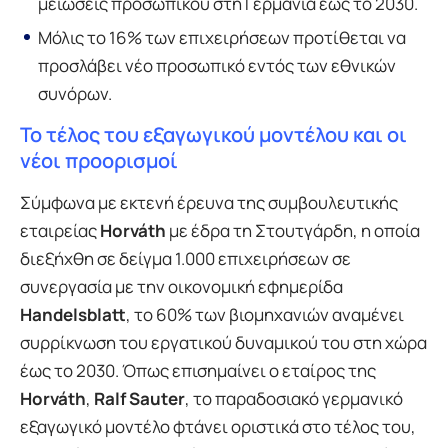
μειώσεις προσωπικού στη Γερμανία έως το 2030.
Μόλις το 16% των επιχειρήσεων προτίθεται να
προσλάβει νέο προσωπικό εντός των εθνικών
συνόρων.
Το τέλος του εξαγωγικού μοντέλου και οι
νέοι προορισμοί
Σύμφωνα με εκτενή έρευνα της συμβουλευτικής
εταιρείας
Horváth
με έδρα τη Στουτγάρδη, η οποία
διεξήχθη σε δείγμα 1.000 επιχειρήσεων σε
συνεργασία με την οικονομική εφημερίδα
Handelsblatt
, το 60% των βιομηχανιών αναμένει
συρρίκνωση του εργατικού δυναμικού του στη χώρα
έως το 2030. Όπως επισημαίνει ο εταίρος της
Horváth
,
Ralf Sauter
, το παραδοσιακό γερμανικό
εξαγωγικό μοντέλο φτάνει οριστικά στο τέλος του,