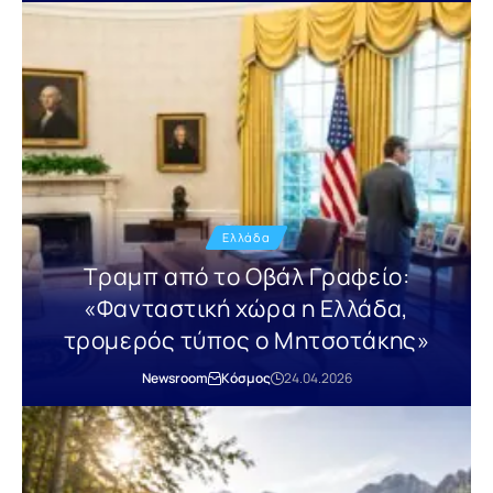
Ελλάδα
Τραμπ από το Οβάλ Γραφείο:
«Φανταστική χώρα η Ελλάδα,
τρομερός τύπος ο Μητσοτάκης»
Newsroom
Κόσμος
24.04.2026