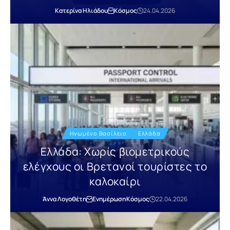
Κατερίνα Ηλιάδου
Κόσμος
24.04.2026
Ηνωμένο Βασίλειο
Ελλάδα
Ελλάδα: Χωρίς βιομετρικούς
ελέγχους οι Βρετανοί τουρίστες το
καλοκαίρι
Άννα Λογοθέτη
Ενημέρωση
Κόσμος
22.04.2026