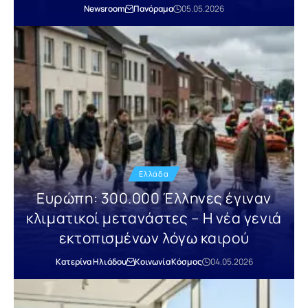
Newsroom
Πανόραμα
05.05.2026
Ελλάδα
Ευρώπη: 300.000 Έλληνες έγιναν
κλιματικοί μετανάστες – Η νέα γενιά
εκτοπισμένων λόγω καιρού
Κατερίνα Ηλιάδου
Κοινωνία
Κόσμος
04.05.2026