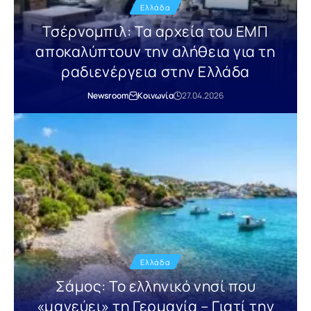
Ελλάδα
Τσέρνομπιλ: Τα αρχεία του ΕΜΠ
αποκαλύπτουν την αλήθεια για τη
ραδιενέργεια στην Ελλάδα
Newsroom
Κοινωνία
27.04.2026
Ελλάδα
Σάμος: Το ελληνικό νησί που
«μαγεύει» τη Γερμανία – Γιατί την