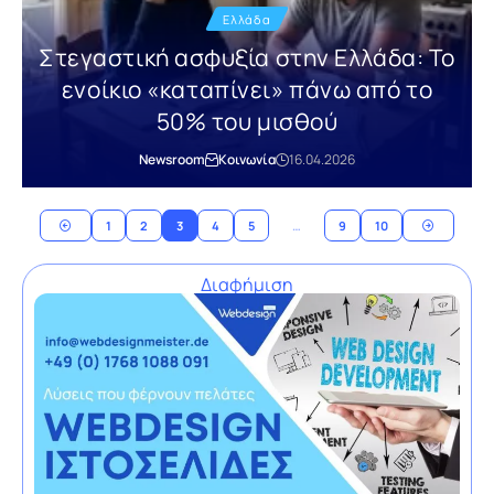
Ελλάδα
Στεγαστική ασφυξία στην Ελλάδα: Το
ενοίκιο «καταπίνει» πάνω από το
50% του μισθού
Newsroom
Κοινωνία
16.04.2026
1
2
3
4
5
…
9
10
Διαφήμιση