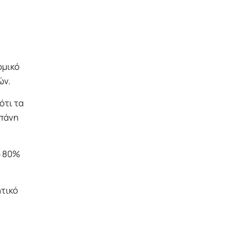
ομικό
ών.
ότι τα
απάνη
ο 80%
ητικό