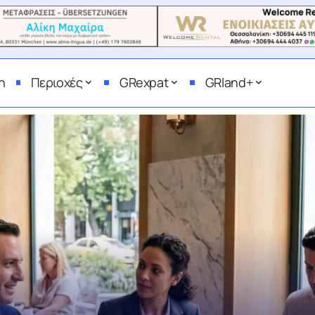
η
Περιοχές
GRexpat
GRland+