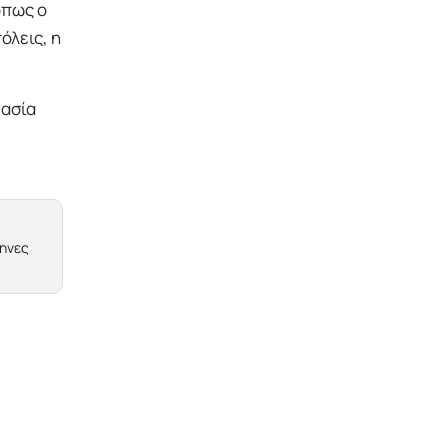
όπως ο
όλεις, η
γασία
ληνες