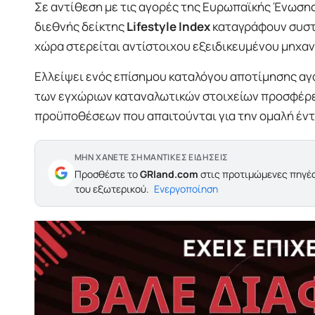
Σε αντίθεση με τις αγορές της Ευρωπαϊκής Ένωση
διεθνής δείκτης
Lifestyle Index
καταγράφουν συστη
χώρα στερείται αντίστοιχου εξειδικευμένου μηχα
Ελλείψει ενός επίσημου καταλόγου αποτίμησης αγ
των εγχώριων καταναλωτικών στοιχείων προσφέρει
προϋποθέσεων που απαιτούνται για την ομαλή έν
ΜΗΝ ΧΑΝΕΤΕ ΣΗΜΑΝΤΙΚΕΣ ΕΙΔΗΣΕΙΣ
Προσθέστε το
GRland.com
στις προτιμώμενες πηγές
του εξωτερικού.
Ενεργοποίηση