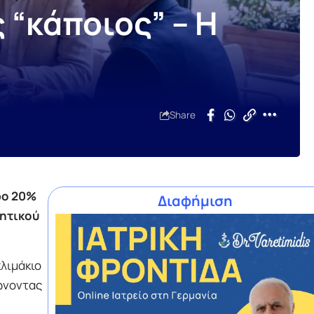
 “κάποιος” – Η
Share
ρο 20%
Διαφήμιση
τητικού
λιμάκιο
ώνοντας