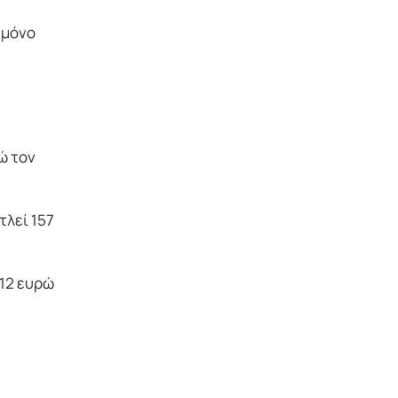
 μόνο
ώ τον
τλεί 157
112 ευρώ