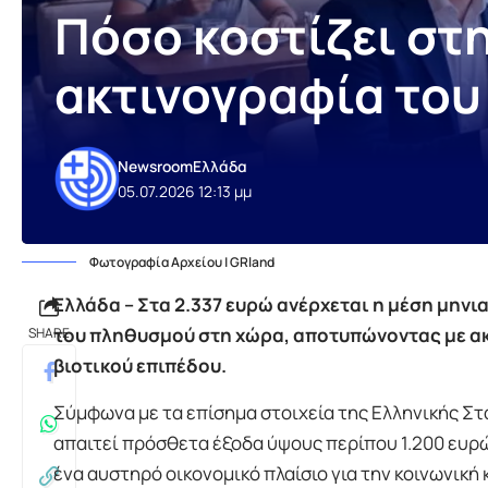
Πόσο κοστίζει στη
ακτινογραφία του 
Newsroom
Ελλάδα
05.07.2026 12:13 μμ
Φωτογραφία Αρχείου | GRland
Ελλάδα – Στα 2.337 ευρώ ανέρχεται η μέση μην
του πληθυσμού στη χώρα, αποτυπώνοντας με ακ
SHARE
βιοτικού επιπέδου.
Σύμφωνα με τα επίσημα στοιχεία της Ελληνικής Στ
απαιτεί πρόσθετα έξοδα ύψους περίπου 1.200 ευρ
ένα αυστηρό οικονομικό πλαίσιο για την κοινωνική 