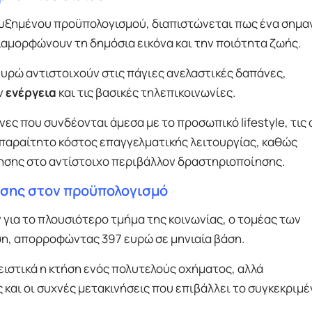
αυξημένου προϋπολογισμού, διαπιστώνεται πως ένα σημα
αμορφώνουν τη δημόσια εικόνα και την ποιότητα ζωής.
 ευρώ αντιστοιχούν στις πάγιες ανελαστικές δαπάνες,
ν
ενέργεια
και τις βασικές τηλεπικοινωνίες.
ς που συνδέονται άμεσα με το προσωπικό lifestyle, τις 
απαραίτητο κόστος επαγγελματικής λειτουργίας, καθώς
ησης στο αντίστοιχο περιβάλλον δραστηριοποίησης.
ασης στον προϋπολογισμό
για το πλουσιότερο τμήμα της κοινωνίας, ο τομέας των
η, απορροφώντας 397 ευρώ σε μηνιαία βάση.
ειστικά η κτήση ενός πολυτελούς οχήματος, αλλά
και οι συχνές μετακινήσεις που επιβάλλει το συγκεκριμέ