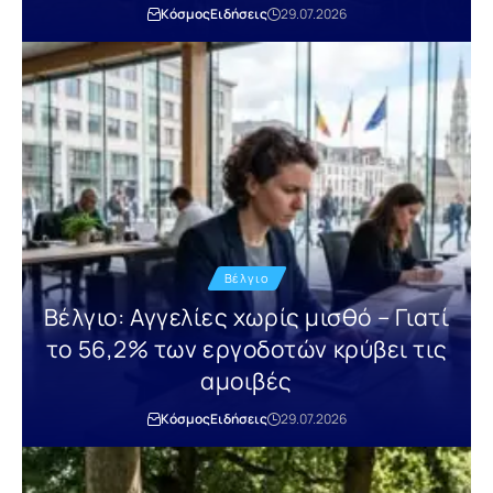
Κόσμος
Ειδήσεις
29.07.2026
Βέλγιο
Βέλγιο: Αγγελίες χωρίς μισθό – Γιατί
το 56,2% των εργοδοτών κρύβει τις
αμοιβές
Κόσμος
Ειδήσεις
29.07.2026