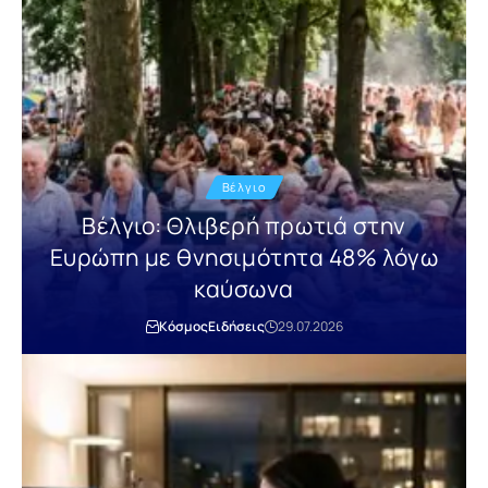
Βέλγιο
Βέλγιο: Θλιβερή πρωτιά στην
Ευρώπη με θνησιμότητα 48% λόγω
καύσωνα
Κόσμος
Ειδήσεις
29.07.2026