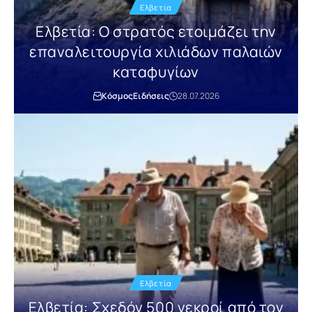
Ελβετία
Ελβετία: Ο στρατός ετοιμάζει την
επαναλειτουργία χιλιάδων παλαιών
καταφυγίων
Κόσμος
Ειδήσεις
28.07.2026
Ελβετία
Ελβετία: Σχεδόν 500 νεκροί από τον