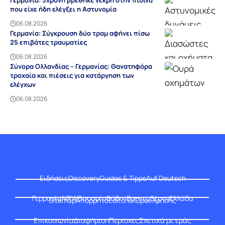
Γερμανία: 3χρονη βρέθηκε νεκρή στην πισίνα
που είχε ήδη ελέγξει η Αστυνομία
06.08.2026
Γερμανία: Σύγκρουση δύο τραμ αφήνει πίσω
25 επιβάτες τραυματίες
06.08.2026
Σύνορα Ολλανδίας – Γερμανίας: Θανατηφόρα
τροχαία και πιέσεις για κατάργηση των
ελέγχων
06.08.2026
Ειδήσεις
Discovery
Guides & Tipps
Auf Deutsch
Γερμανία
NRW
Βαυαρία
Βάδη-Βυρτεμβέργη
Ελλάδα
Sitemap
Απόρρητο
Editorial
Όροι Χρήσης
Επικοινωνία
Διαφήμιση
Περιοχές
Σχετικά με εμάς