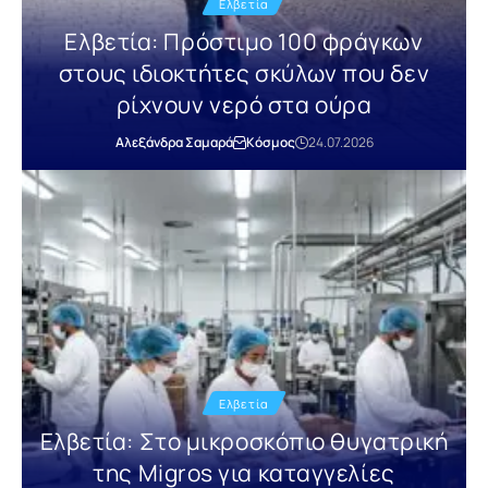
Ελβετία
Ελβετία: Πρόστιμο 100 φράγκων
στους ιδιοκτήτες σκύλων που δεν
ρίχνουν νερό στα ούρα
Αλεξάνδρα Σαμαρά
Κόσμος
24.07.2026
Ελβετία
Ελβετία: Στο μικροσκόπιο θυγατρική
της Migros για καταγγελίες