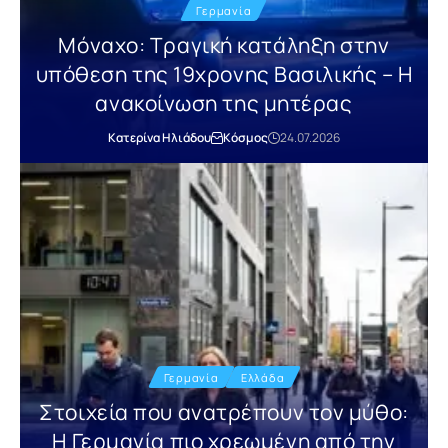
Γερμανία
Μόναχο: Τραγική κατάληξη στην
υπόθεση της 19χρονης Βασιλικής – Η
ανακοίνωση της μητέρας
Κατερίνα Ηλιάδου
Κόσμος
24.07.2026
Γερμανία
Ελλάδα
Στοιχεία που ανατρέπουν τον μύθο:
Η Γερμανία πιο χρεωμένη από την