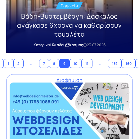
Γερμανία
Βάδη-Βυρτεμβέργη: Δάσκαλος
ανάγκασε 6χρονα να καθαρίσουν
τουαλέτα
Κατερίνα Ηλιάδου
Κόσμος
23.07.2026
1
2
…
7
8
9
10
11
…
159
160
Διαφήμιση