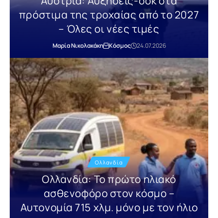
Αυστρία: Αυξήσεις-σοκ στα
πρόστιμα της τροχαίας από το 2027
– Όλες οι νέες τιμές
Μαρία Νικολακάκη
Κόσμος
24.07.2026
Ολλανδία
Ολλανδία: Το πρώτο ηλιακό
ασθενοφόρο στον κόσμο –
Αυτονομία 715 χλμ. μόνο με τον ήλιο