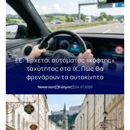
ΕΕ: Έρχεται αυτόματος «κόφτης»
ταχύτητας στα ΙΧ; Πώς θα
φρενάρουν τα αυτοκίνητα
Newsroom
Κόσμος
24.07.2026