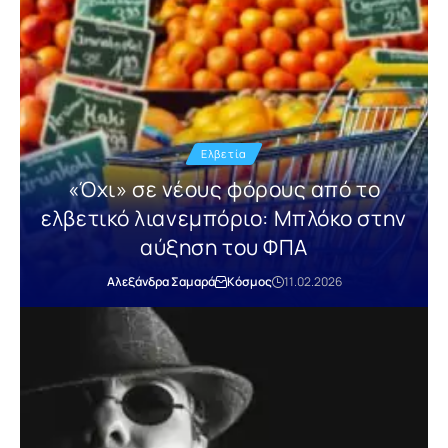
Ελβετία
«Όχι» σε νέους φόρους από το
ελβετικό λιανεμπόριο: Μπλόκο στην
αύξηση του ΦΠΑ
Αλεξάνδρα Σαμαρά
Κόσμος
11.02.2026