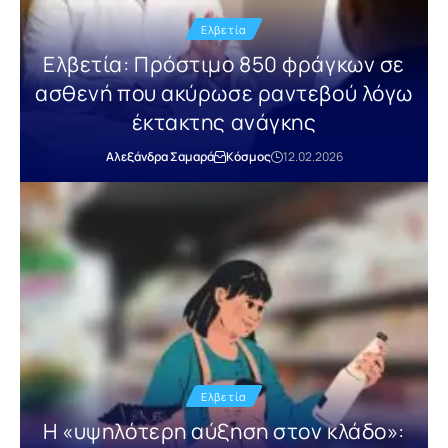
Ελβετία
Ελβετία: Πρόστιμο 850 φράγκων σε
ασθενή που ακύρωσε ραντεβού λόγω
έκτακτης ανάγκης
Αλεξάνδρα Σαμαρά
Κόσμος
12.02.2026
Ελβετία
Η «υψηλότερη αύξηση στον κλάδο»: