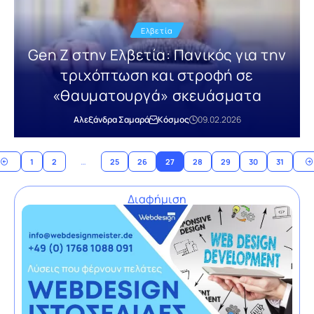
Ελβετία
Gen Z στην Ελβετία: Πανικός για την
τριχόπτωση και στροφή σε
«θαυματουργά» σκευάσματα
Αλεξάνδρα Σαμαρά
Κόσμος
09.02.2026
1
2
…
25
26
27
28
29
30
31
Διαφήμιση