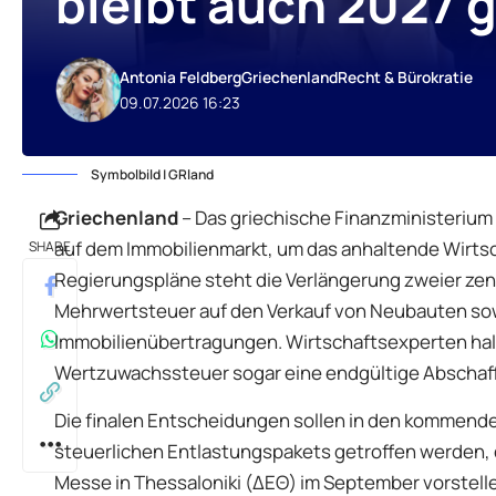
bleibt auch 2027 
Antonia Feldberg
Griechenland
Recht & Bürokratie
09.07.2026 16:23
Symbolbild | GRland
Griechenland
– Das griechische Finanzministerium 
auf dem Immobilienmarkt, um das anhaltende Wirtsc
SHARE
Regierungspläne steht die Verlängerung zweier ze
Mehrwertsteuer auf den Verkauf von Neubauten sow
Immobilienübertragungen. Wirtschaftsexperten halt
Wertzuwachssteuer sogar eine endgültige Abschaf
Die finalen Entscheidungen sollen in den kommen
steuerlichen Entlastungspakets getroffen werden, da
Messe in Thessaloniki (ΔΕΘ) im September vorstell