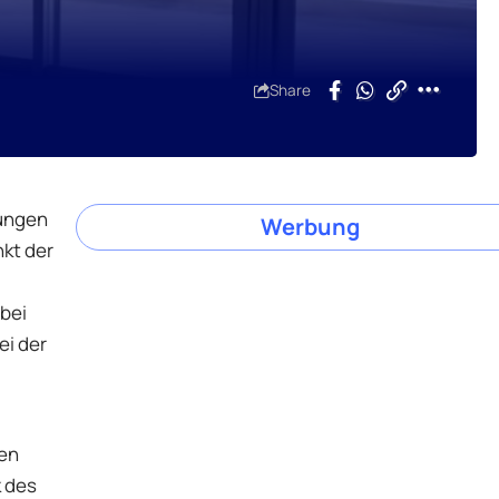
Share
tungen
Werbung
kt der
bei
ei der
len
k des