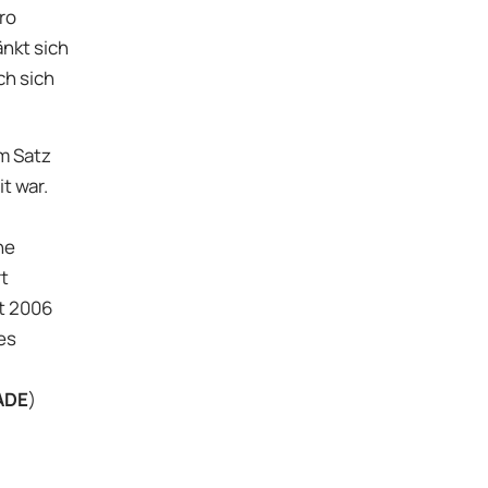
ro
nkt sich
ch sich
m Satz
t war.
ne
t
it 2006
es
ADE
)