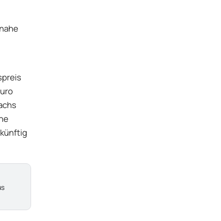
snahe
spreis
Euro
achs
ine
künftig
us