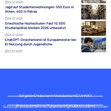
24.07.2026
Jagd auf Studentenwohnungen: 550 Euro in
Athen, 400 in Patras
24.07.2026
Griechische Hochschulen: Fast 10.000
Studienplätze bleiben 2026 unbesetzt
23.07.2026
ChatGPT: Griechenland ist Europameister bei
KI-Nutzung durch Jugendliche
12.07.2026
Ratgeber
Entdecken
Artikelübersicht
ΕΛΛΗΝΙΚΑ
Griechenland
Athen
Thessaloniki
Kreta
Deutschland
Nutzung
Impressum
Datenschutzerklärung
Redaktionelle Richtlinien