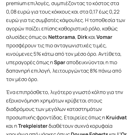
premium επιλογές, συμπιέζοντας το κόστος στα
0,08 ευρώ για τους κόκκους και στα 0,17 έως 0,22
ευρώ για τις συμβατές κάψουλες. Η τοποθεσία των
αγορών παίζει επίσης καθοριστικό ρόλο, καθώς
αλυσίδες όπως οι
Nettorama
,
Dirk
και
Vomar
προσφέρουν τις πιο ανταγωνιστικές τιμές,
κινούμενες 5% κάτω από τον μέσο όρο. Αντίθετα,
υπεραγορές όπως η
Spar
αποδεικνύονται η πιο
δαπανηρή επιλογή, λειτουργώντας 8% πάνω από
τον μέσο όρο.
Ένα επιπρόσθετο, λιγότερο γνωστό κόλπο για την
εξοικονόμηση χρημάτων κρύβεται στους
διαδρόμους των μεγάλων καταστημάτων
προσωπικής φροντίδας. Εταιρείες όπως η
Kruidvat
και η
Trekpleister
διαθέτουν συχνά κορυφαία
χαρμάνια από μάρκες όπως
Douwe Egberts
και
L’Or