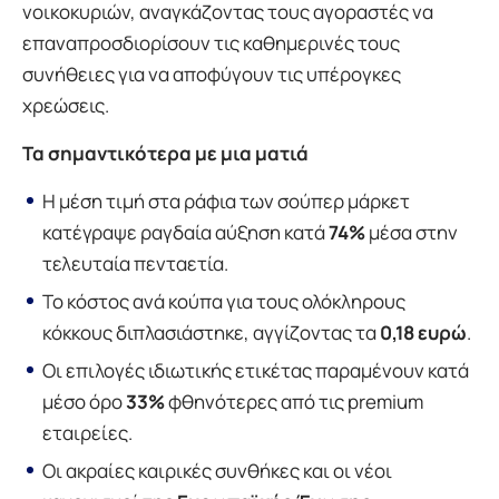
νοικοκυριών, αναγκάζοντας τους αγοραστές να
επαναπροσδιορίσουν τις καθημερινές τους
συνήθειες για να αποφύγουν τις υπέρογκες
χρεώσεις.
Τα σημαντικότερα με μια ματιά
Η μέση τιμή στα ράφια των σούπερ μάρκετ
κατέγραψε ραγδαία αύξηση κατά
74%
μέσα στην
τελευταία πενταετία.
Το κόστος ανά κούπα για τους ολόκληρους
κόκκους διπλασιάστηκε, αγγίζοντας τα
0,18 ευρώ
.
Οι επιλογές ιδιωτικής ετικέτας παραμένουν κατά
μέσο όρο
33%
φθηνότερες από τις premium
εταιρείες.
Οι ακραίες καιρικές συνθήκες και οι νέοι