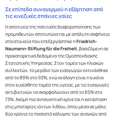
Σε επίπεδα συναγερμού η εξάρτηση από
τις κινεζικές σπάνιες γαίες
Η αποτυχία της πολιτικής διαφοροποίησης των
προμηθευτών αποτυπώνεται με απόλυτη σαφήνεια
στα στοιχεία που επεξεργάστηκε η
Friedrich-
Naumann-Stiftung für die Freiheit
, βασιζόμενη σε
προκαταρκτικά δεδομένα της Ομοσπονδιακής
Στατιστικής Υπηρεσίας. Στον τομέα των ηλιακών
συλλεκτών, το μερίδιο των εισαγωγών εκτινάχθηκε
από το 89% στο 93%, ενώ ανάλογη είναι η εικόνα
στον ευαίσθητο τομέα της υγείας, με τις εισαγωγές
αντιβιοτικών να σκαρφαλώνουν από το 65% στο
73%. Ακόμη πιο ανησυχητική κρίνεται η κατάσταση
στις μπαταρίες ιόντων λιθίου, όπου μέσα σε μόλις
δύο χρόνια το ποσοστό κάλυψης των αναγκών από