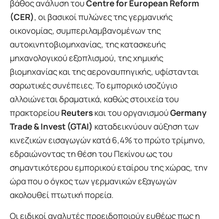
βάθος ανάλυση του
Centre for European Reform
(CER)
, οι βασικοί πυλώνες της γερμανικής
οικονομίας, συμπεριλαμβανομένων της
αυτοκινητοβιομηχανίας, της κατασκευής
μηχανολογικού εξοπλισμού, της χημικής
βιομηχανίας και της αεροναυπηγικής, υφίστανται
σαρωτικές συνέπειες. Το εμπορικό ισοζύγιο
αλλοιώνεται δραματικά, καθώς στοιχεία του
πρακτορείου
Reuters
και του οργανισμού
Germany
Trade & Invest (GTAI)
καταδεικνύουν αύξηση των
κινεζικών εισαγωγών κατά 6,4% το πρώτο τρίμηνο,
εδραιώνοντας τη θέση του Πεκίνου ως του
σημαντικότερου εμπορικού εταίρου της χώρας, την
ώρα που ο όγκος των γερμανικών εξαγωγών
ακολουθεί πτωτική πορεία.
Οι ειδικοί αναλυτές προειδοποιούν ευθέως πως η