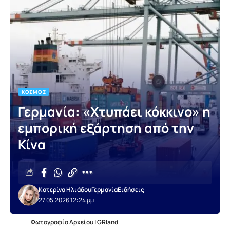
ΚΌΣΜΟΣ
Γερμανία: «Χτυπάει κόκκινο» η
εμπορική εξάρτηση από την
Κίνα
Κατερίνα Ηλιάδου
Γερμανία
Ειδήσεις
27.05.2026 12:24 μμ
Φωτογραφία Αρχείου | GRland