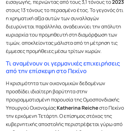
εισαγωγής, περνώντας από τους 3,1 τόνους το
2023
στους 13 τόνους το περασμένο έτος. Το γεγονός ότι
η χρηματική αξία αυτών των συναλλαγών
διευρύνεται παράλληλα, αναδεικνύει την απόλυτη
κυριαρχία του προμηθευτή στη διαμόρφωση των
τιμών, αποκλείοντας μάλιστα από τη μέτρηση τις
έμμεσες προμήθειες μέσω τρίτων χωρών.
Τι αναμένουν οι γερμανικές επιχειρήσεις
από την επίσκεψη στο Πεκίνο
Η κρισιμότητα των οικονομικών δεδομένων
προσδίδει ιδιαίτερη βαρύτητα στην
προγραμματισμένη παρουσία της Ομοσπονδιακής
Υπουργού Οικονομίας
Katherina Reiche
στο Πεκίνο
την ερχόμενη Τετάρτη. Ο επίσημος στόχος της
κυβερνητικής αποστολής περιστρέφεται γύρω από