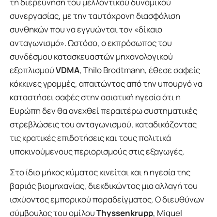
τη διερεύνηση του μελλοντικού δυναμικού
συνεργασίας, με την ταυτόχρονη διασφάλιση
συνθηκών που να εγγυώνται τον «δίκαιο
ανταγωνισμό». Ωστόσο, ο εκπρόσωπος του
συνδέσμου κατασκευαστών μηχανολογικού
εξοπλισμού
VDMA
, Thilo Brodtmann, έθεσε σαφείς
κόκκινες γραμμές, απαιτώντας από την υπουργό να
καταστήσει σαφές στην ασιατική ηγεσία ότι η
Ευρώπη δεν θα ανεχθεί περαιτέρω συστηματικές
στρεβλώσεις του ανταγωνισμού, καταδικάζοντας
τις κρατικές επιδοτήσεις και τους πολιτικά
υποκινούμενους περιορισμούς στις εξαγωγές.
Στο ίδιο μήκος κύματος κινείται και η ηγεσία της
βαριάς βιομηχανίας, διεκδικώντας μια αλλαγή του
ισχύοντος εμπορικού παραδείγματος. Ο διευθύνων
σύμβουλος του ομίλου
Thyssenkrupp
, Miguel