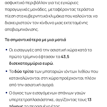
ασφυκτικό περιβάλλον για τις εγχώριες
παραγωγικές μονάδες, μεταφέροντας τεράστια
πίεση στα κυβερνητικά κλιμάκια που καλούνται να
διαχειριστούν τον κίνδυνο μιας εκτεταμένης
αποβιομηχάνισης.
Τα σημαντικότερα με μια ματιά
Οι εισαγωγές από την ασιατική χώρα κατά το
πρώτο τρίμηνο έφτασαν τα
43,5
δισεκατομμύρια ευρώ
.
Τα
δύο τρίτα
των μπαταριών ιόντων λιθίου που
καταναλώνονται στη χώρα προέρχονται πλέον
από την ασιατική αγορά.
Ο όγκος των εισαγόμενων σπάνιων γαιών
υπερτετραπλασιάστηκε, αγγίζοντας τους
13
τόνους
το περασμένο έτος.