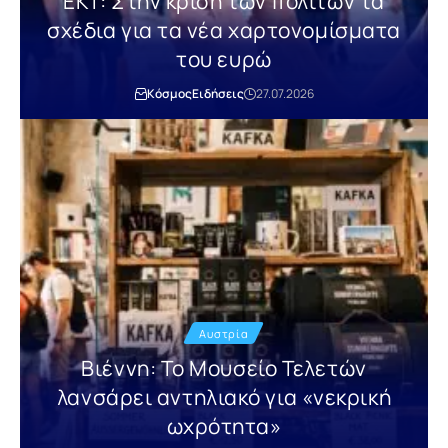
ΕΚΤ: Στην κρίση των πολιτών τα
σχέδια για τα νέα χαρτονομίσματα
του ευρώ
Κόσμος
Ειδήσεις
27.07.2026
Αυστρία
Βιέννη: Το Μουσείο Τελετών
λανσάρει αντηλιακό για «νεκρική
ωχρότητα»