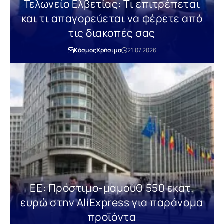
Τελωνείο Ελβετίας: Τι επιτρέπεται
και τι απαγορεύεται να φέρετε από
τις διακοπές σας
Κόσμος
Χρήσιμα
21.07.2026
ΕΕ: Πρόστιμο-μαμούθ 550 εκατ.
ευρώ στην AliExpress για παράνομα
προϊόντα