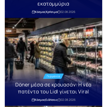
εκατομμύρια
Κόσμος
Χρήσιμα
02.08.2026
Γερμανία
Döner μέσα σε κρουασάν: Η νέα
πατέντα του Lidl γίνεται Viral
Κόσμος
Ειδήσεις
02.08.2026