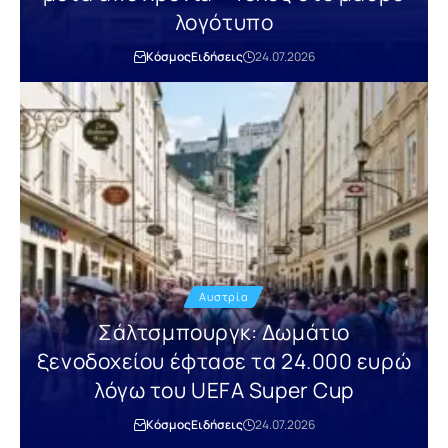
λογότυπο
Κόσμος
Ειδήσεις
24.07.2026
Αυστρία
Σάλτσμπουργκ: Δωμάτιο
ξενοδοχείου έφτασε τα 24.000 ευρώ
λόγω του UEFA Super Cup
Κόσμος
Ειδήσεις
24.07.2026