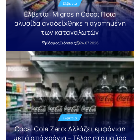
Ελβετία
Ελβετία: Migros ή Coop; Ποια
αλυσίδα αναδείχθηκε η αγαπημένη
των καταναλωτών
Κόσμος
Ειδήσεις
24.07.2026
Ελβετία
Coca-Cola Zero: Αλλάζει εμφάνιση
μετά από χρόνια – Τέλος στο μαύρο