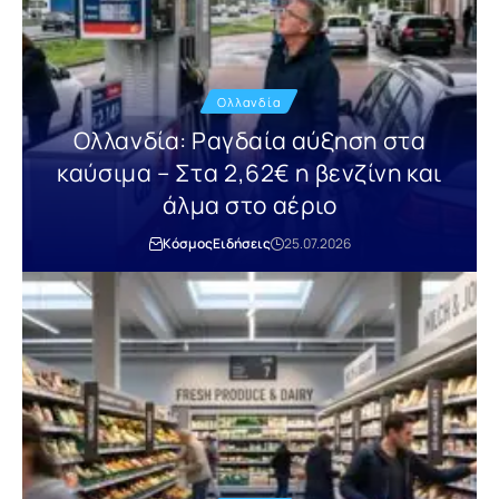
Ολλανδία
Ολλανδία: Ραγδαία αύξηση στα
καύσιμα – Στα 2,62€ η βενζίνη και
άλμα στο αέριο
Κόσμος
Ειδήσεις
25.07.2026