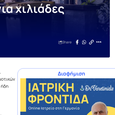
ια χιλιάδες
Share
ι
Διαφήμιση
μοτικών
 ήδη