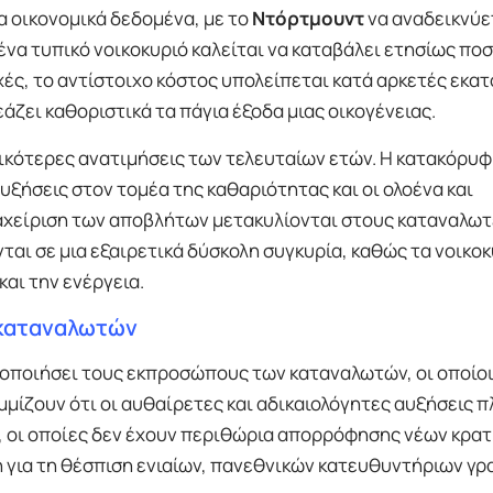
 οικονομικά δεδομένα, με το
Ντόρτμουντ
να αναδεικνύε
 ένα τυπικό νοικοκυριό καλείται να καταβάλει ετησίως πο
οχές, το αντίστοιχο κόστος υπολείπεται κατά αρκετές εκα
άζει καθοριστικά τα πάγια έξοδα μιας οικογένειας.
ικότερες ανατιμήσεις των τελευταίων ετών. Η κατακόρυ
υξήσεις στον τομέα της καθαριότητας και οι ολοένα και
αχείριση των αποβλήτων μετακυλίονται στους καταναλωτ
αι σε μια εξαιρετικά δύσκολη συγκυρία, καθώς τα νοικοκ
και την ενέργεια.
ς καταναλωτών
τοποιήσει τους εκπροσώπους των καταναλωτών, οι οποίο
μμίζουν ότι οι αυθαίρετες και αδικαιολόγητες αυξήσεις 
, οι οποίες δεν έχουν περιθώρια απορρόφησης νέων κρα
κη για τη θέσπιση ενιαίων, πανεθνικών κατευθυντήριων γ