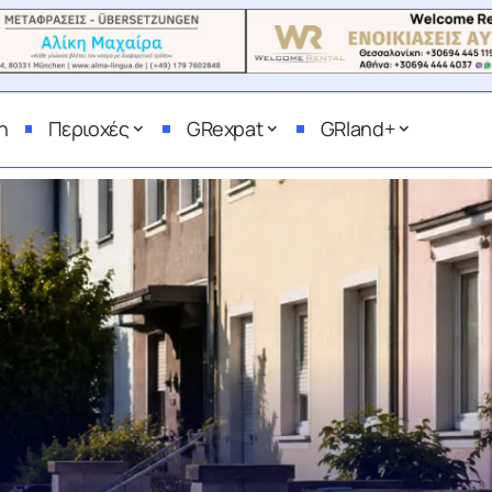
η
Περιοχές
GRexpat
GRland+