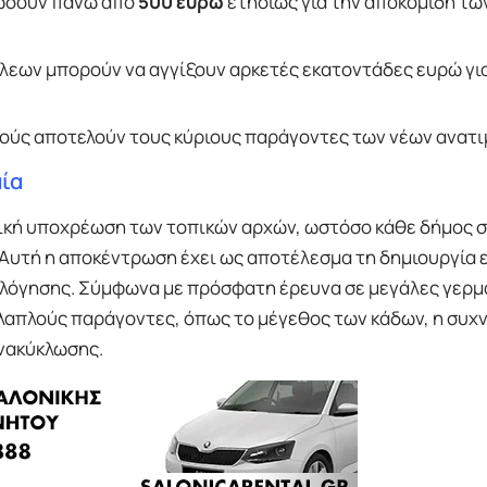
ώσουν πάνω από
500 ευρώ
ετησίως για την αποκομιδή τω
λεων μπορούν να αγγίξουν αρκετές εκατοντάδες ευρώ γι
σθούς αποτελούν τους κύριους παράγοντες των νέων ανατ
μία
σική υποχρέωση των τοπικών αρχών, ωστόσο κάθε δήμος 
 Αυτή η αποκέντρωση έχει ως αποτέλεσμα τη δημιουργία 
ολόγησης. Σύμφωνα με πρόσφατη έρευνα σε μεγάλες γερμ
λλαπλούς παράγοντες, όπως το μέγεθος των κάδων, η συχ
ανακύκλωσης.