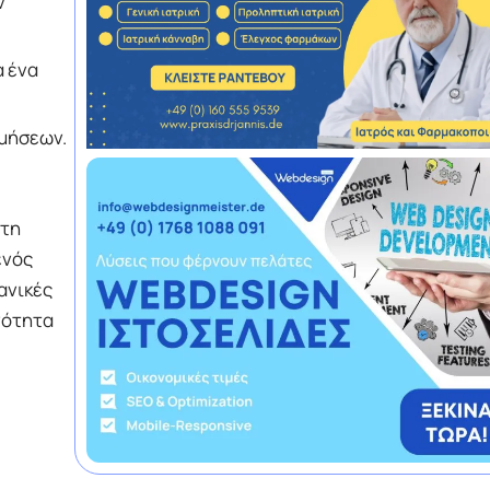
ν
α ένα
ιμήσεων.
στη
ενός
ανικές
νότητα