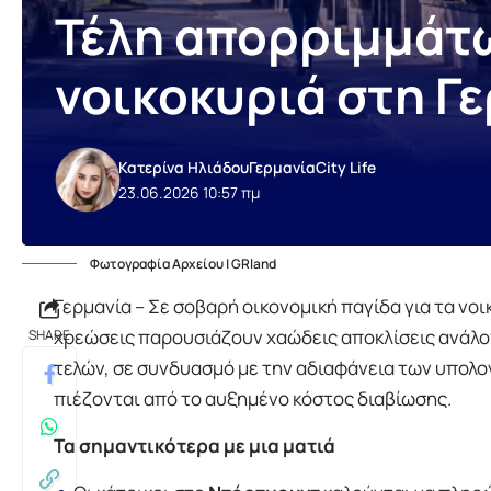
Τέλη απορριμμάτω
νοικοκυριά στη Γ
Κατερίνα Ηλιάδου
Γερμανία
City Life
23.06.2026 10:57 πμ
Φωτογραφία Αρχείου | GRland
Γερμανία – Σε σοβαρή οικονομική παγίδα για τα νο
χρεώσεις παρουσιάζουν χαώδεις αποκλίσεις ανάλογ
SHARE
τελών, σε συνδυασμό με την αδιαφάνεια των υπολο
πιέζονται από το αυξημένο κόστος διαβίωσης.
Τα σημαντικότερα με μια ματιά