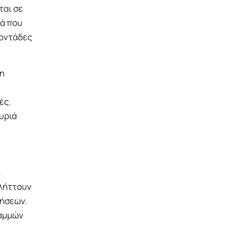
ται σε
σά που
τοντάδες
φη
ές.
υριά
ι
πλήττουν
τήσεων.
ραμμών