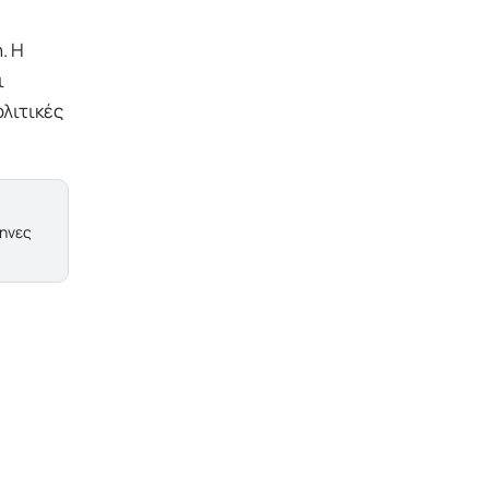
. Η
ι
λιτικές
ληνες