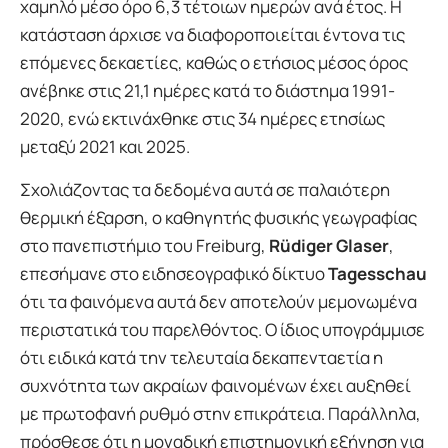
χαμηλό μέσο όρο 6,3 τέτοιων ημερών ανά έτος. Η
κατάσταση άρχισε να διαφοροποιείται έντονα τις
επόμενες δεκαετίες, καθώς ο ετήσιος μέσος όρος
ανέβηκε στις 21,1 ημέρες κατά το διάστημα 1991-
2020, ενώ εκτινάχθηκε στις 34 ημέρες ετησίως
μεταξύ 2021 και 2025.
Σχολιάζοντας τα δεδομένα αυτά σε παλαιότερη
θερμική έξαρση, ο καθηγητής φυσικής γεωγραφίας
στο πανεπιστήμιο του Freiburg,
Rüdiger Glaser
,
επεσήμανε στο ειδησεογραφικό δίκτυο
Tagesschau
ότι τα φαινόμενα αυτά δεν αποτελούν μεμονωμένα
περιστατικά του παρελθόντος. Ο ίδιος υπογράμμισε
ότι ειδικά κατά την τελευταία δεκαπενταετία η
συχνότητα των ακραίων φαινομένων έχει αυξηθεί
με πρωτοφανή ρυθμό στην επικράτεια. Παράλληλα,
πρόσθεσε ότι η μοναδική επιστημονική εξήγηση για