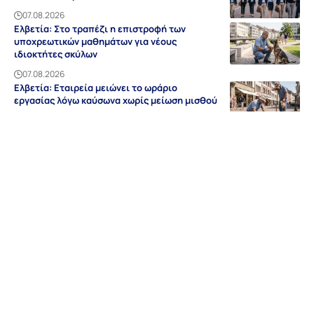
07.08.2026
Ελβετία: Στο τραπέζι η επιστροφή των
υποχρεωτικών μαθημάτων για νέους
ιδιοκτήτες σκύλων
07.08.2026
Ελβετία: Εταιρεία μειώνει το ωράριο
εργασίας λόγω καύσωνα χωρίς μείωση μισθού
07.08.2026
Ειδήσεις
Discovery
Guides & Tipps
Auf Deutsch
Γερμανία
NRW
Βαυαρία
Βάδη-Βυρτεμβέργη
Ελλάδα
Sitemap
Απόρρητο
Editorial
Όροι Χρήσης
Επικοινωνία
Διαφήμιση
Περιοχές
Σχετικά με εμάς