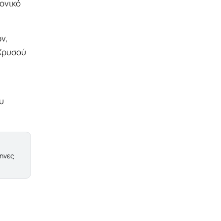
ονικό
ν,
«Χρυσού
υ
ληνες