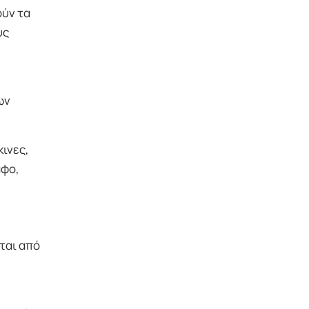
ούν τα
υς
ων
ινες,
αφο,
ται από