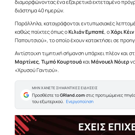
διαμορφώνοντας ένα εξαιρετικά εκτεταμένο πρόγ
διάστημα 40 ημερών.
Παράλληλα, καταγράφονται εντυπωσιακές λεπτομέ
καθώς παίκτες όπως ο
Κιλιάν Εμπαπέ
, ο
Χάρι Κέιν
Παπουτσιού», το οποίο έχουν κατακτήσει σε προηγ
Αντίστοιχη τιμητική σήμανση υπάρχει πλέον και σ
Μαρτίνες
,
Τιμπό Κουρτουά
και
Μάνουελ Νόιερ
να
«Χρυσού Γαντιού».
ΜΗΝ ΧΑΝΕΤΕ ΣΗΜΑΝΤΙΚΕΣ ΕΙΔΗΣΕΙΣ
Προσθέστε το
GRland.com
στις προτιμώμενες πηγές
του εξωτερικού.
Ενεργοποίηση