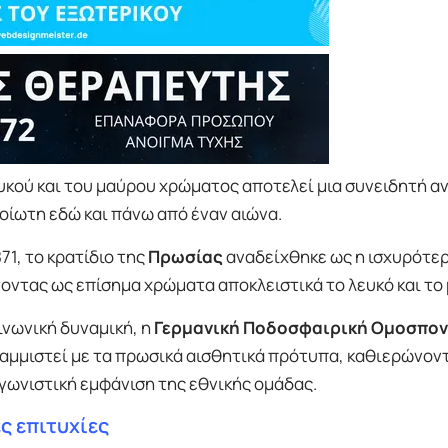
λευκού και του μαύρου χρώματος αποτελεί μια συνειδητή 
οίωτη εδώ και πάνω από έναν αιώνα.
71, το κρατίδιο της
Πρωσίας
αναδείχθηκε ως η ισχυρότε
ντας ως επίσημα χρώματα αποκλειστικά το λευκό και το
ινωνική δυναμική, η
Γερμανική Ποδοσφαιρική Ομοσπον
ραμμιστεί με τα πρωσικά αισθητικά πρότυπα, καθιερώνον
αγωνιστική εμφάνιση της εθνικής ομάδας.
ς επιτυχίες