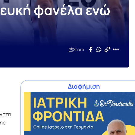
λευκή φανέλα ενώ
Share
Διαφήμιση
όνητη
της