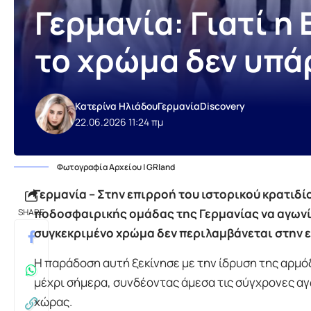
Γερμανία: Γιατί η
το χρώμα δεν υπάρ
Κατερίνα Ηλιάδου
Γερμανία
Discovery
22.06.2026 11:24 πμ
Φωτογραφία Αρχείου | GRland
Γερμανία – Στην επιρροή του ιστορικού κρατιδί
ποδοσφαιρικής ομάδας της Γερμανίας να αγωνίζ
SHARE
συγκεκριμένο χρώμα δεν περιλαμβάνεται στην ε
Η παράδοση αυτή ξεκίνησε με την ίδρυση της αρμό
μέχρι σήμερα, συνδέοντας άμεσα τις σύγχρονες αγω
χώρας.