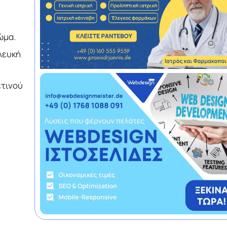
ώμα.
λευκή
ετινού