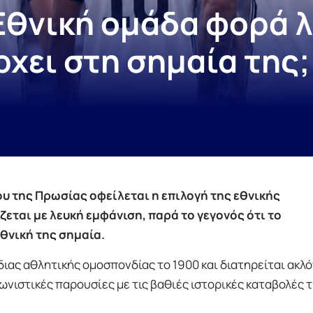
 Εθνική ομάδα φορά 
χει στη σημαία της;
ου της Πρωσίας οφείλεται η επιλογή της εθνικής
εται με λευκή εμφάνιση, παρά το γεγονός ότι το
θνική της σημαία.
διας αθλητικής ομοσπονδίας το 1900 και διατηρείται ακλ
νιστικές παρουσίες με τις βαθιές ιστορικές καταβολές 