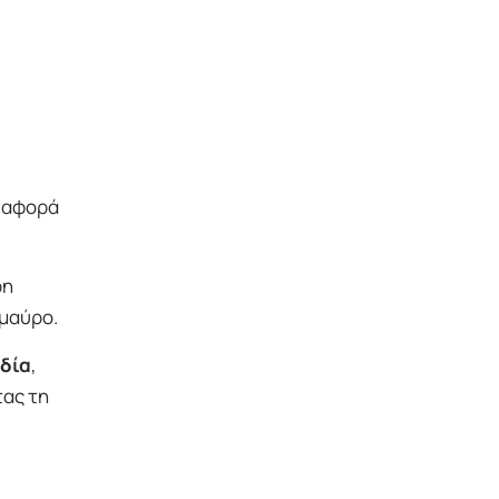
αναφορά
ρη
 μαύρο.
δία
,
τας τη