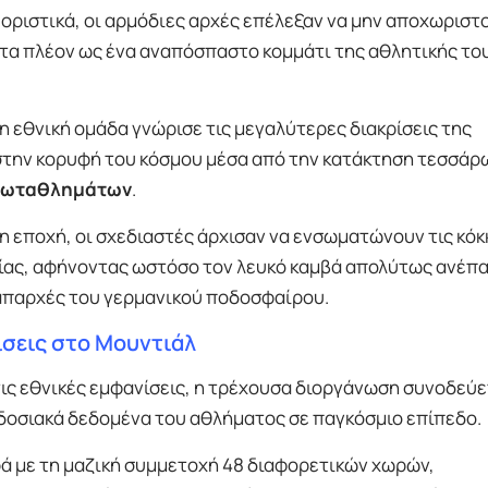
 οριστικά, οι αρμόδιες αρχές επέλεξαν να μην αποχωριστ
τα πλέον ως ένα αναπόσπαστο κομμάτι της αθλητικής το
η εθνική ομάδα γνώρισε τις μεγαλύτερες διακρίσεις της
στην κορυφή του κόσμου μέσα από την κατάκτηση τεσσάρ
ρωταθλημάτων
.
εποχή, οι σχεδιαστές άρχισαν να ενσωματώνουν τις κόκκ
αίας, αφήνοντας ωστόσο τον λευκό καμβά απολύτως ανέπ
 απαρχές του γερμανικού ποδοσφαίρου.
ίσεις στο Μουντιάλ
ις εθνικές εμφανίσεις, η τρέχουσα διοργάνωση συνοδεύε
δοσιακά δεδομένα του αθλήματος σε παγκόσμιο επίπεδο.
ρά με τη μαζική συμμετοχή 48 διαφορετικών χωρών,