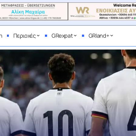
η
Περιοχές
GRexpat
GRland+