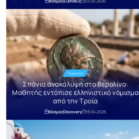
Κόσμος
Ειδήσεις
03.05.2026
Γερμανία
Σπάνια ανακάλυψη στο Βερολίνο:
Μαθητής εντόπισε ελληνιστικό νόμισμα
από την Τροία
Κόσμος
Discovery
18.04.2026