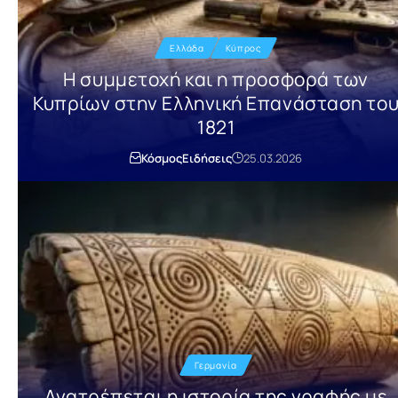
Ελλάδα
Κύπρος
Η συμμετοχή και η προσφορά των
Κυπρίων στην Ελληνική Επανάσταση το
1821
Κόσμος
Ειδήσεις
25.03.2026
Γερμανία
Ανατρέπεται η ιστορία της γραφής με