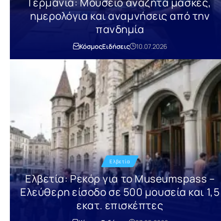
Γερμανία: Μουσείο αναζητά μάσκες,
ημερολόγια και αναμνήσεις από την
πανδημία
Κόσμος
Ειδήσεις
10.07.2026
Ελβετία
Ελβετία: Ρεκόρ για το Museumspass –
Ελεύθερη είσοδο σε 500 μουσεία και 1,5
εκατ. επισκέπτες