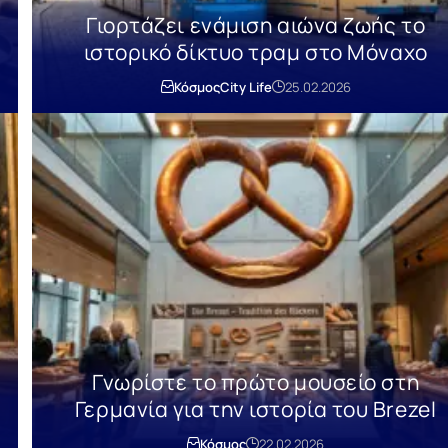
Γιορτάζει ενάμιση αιώνα ζωής το
ιστορικό δίκτυο τραμ στο Μόναχο
Κόσμος
City Life
25.02.2026
Γνωρίστε το πρώτο μουσείο στη
Γερμανία για την ιστορία του Brezel
Κόσμος
22.02.2026