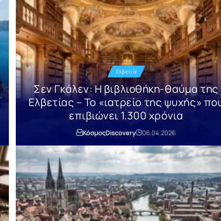
Ελβετία
Σεν Γκάλεν: Η βιβλιοθήκη-θαύμα της
Ελβετίας – Το «ιατρείο της ψυχής» πο
επιβιώνει 1.300 χρόνια
Κόσμος
Discovery
06.04.2026