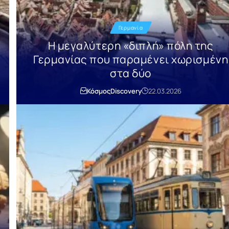
Γερμανία
Η μεγαλύτερη «διπλή» πόλη της
υ
Γερμανίας που παραμένει χωρισμένη
στα δύο
Κόσμος
Discovery
22.03.2026