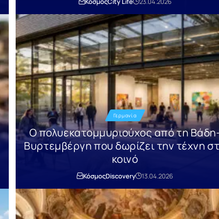
Κόσμος
City Life
23.04.2026
Γερμανία
Ο πολυεκατομμυριούχος από τη Βάδη
Βυρτεμβέργη που δωρίζει την τέχνη σ
κοινό
Κόσμος
Discovery
13.04.2026