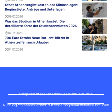
Stadt Athen vergibt kostenlose Klimaanlagen:
Begünstigte, Anträge und Unterlagen
09.07.2026
Was das Studium in Athen kostet: Die
detaillierte Karte der Studentenmieten 2026
07.07.2026
700 Euro Strafe: Neue Rotlicht-Blitzer in
Athen treffen auch Urlauber
04.07.2026
Ratgeber
Entdecken
Artikelübersicht
ΕΛΛΗΝΙΚΑ
Griechenland
Athen
Thessaloniki
Kreta
Deutschland
Nutzung
Impressum
Datenschutzerklärung
Redaktionelle Richtlinien