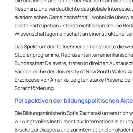
Die offizielle Präsentation der Plattform am Sitz de
Resonanz und verdeutlichte das globale Interesse.
akademischen Gemeinschaft teil, wobei die überwie
breite Partizipation unterstreicht das immense Bedü
Wissenschaftsgemeinschaft an einer strukturierte
Das Spektrum der Teilnehmer demonstrierte die wei
Studienprogramme. Repräsentanten amerikanischer
Bundesstaat Delaware, traten in direkten Austausch 
Fachbereiche der University of New South Wales. Au
Erzdiözese von Amerika, zeigten starke Präsenz bei
Sprachförderung.
Perspektiven der bildungspolitischen Akt
Die Bildungsministerin Sofia Zacharaki unterstrich 
wirkungsvolles Instrument zur Internationalisierung
Brücke zur Diaspora und zur internationalen akade