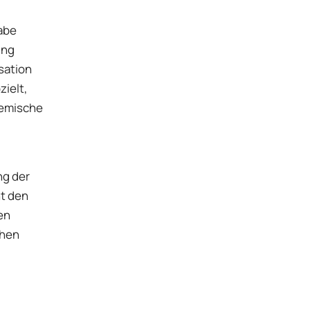
abe
ung
sation
zielt,
demische
ng der
ht den
en
chen