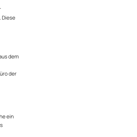
r
. Diese
 aus dem
üro der
he ein
ls