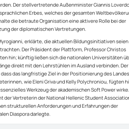
ürden. Der stellvertretende Außenminister Giannis Loverd
 sprachlichen Erbes, welches der gesamten Weltbevölker
e die betraute Organisation eine aktivere Rolle bei der
zung der diplomatischen Vertretungen.
rogianni, erklärte, die aktuellen Bildungsinitiativen seien 
trachten. Der Präsident der Plattform, Professor Christos
ten hin; künftig ließen sich die nationalen Universitäten ü
ge direkt mit den Lehrstühlen im Ausland verbinden. Der
ss das langfristige Ziel in der Positionierung des Landes
erinnen, wie Eleni Griva und Kelly Polychroniou, fügten h
essenzielles Werkzeug der akademischen Soft Power wirke
t der Vertreterin der National Hellenic Student Associatio
chen strukturellen Anforderungen und Erfahrungen der
alen Diaspora darlegte.