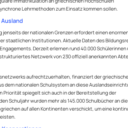
eguläre Immatrikulation an griechischen Hochschulen
asynchrone Lehrmethoden zum Einsatz kommen sollen.
m Ausland
g jenseits der nationalen Grenzen erfordert einen enorme
er staatlichen Institutionen. Aktuelle Daten des Bildungsr
Engagements. Derzeit erlernen rund 40.000 Schülerinnen
strukturiertes Netzwerk von 230 offiziell anerkannten Abt
gsnetzwerks aufrechtzuerhalten, finanziert der griechische
us dem nationalen Schulsystem an diese Auslandseinrich
Priorität spiegelt sich auch in der Bereitstellung der
nden Schuljahr wurden mehr als 145.000 Schulbücher an die
iechen auf allen Kontinenten verschickt, um eine kontinu
eisten.