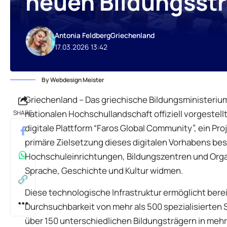
neuen Bildungsstr
Antonia Feldberg
Griechenland
17.03.2026 13:42
By Webdesign Meister
Griechenland – Das griechische Bildungsministerium
nationalen Hochschullandschaft offiziell vorgestell
SHARE
digitale Plattform “Faros Global Community”, ein Pro
primäre Zielsetzung dieses digitalen Vorhabens bes
Hochschuleinrichtungen, Bildungszentren und Organ
Sprache, Geschichte und Kultur widmen.
Diese technologische Infrastruktur ermöglicht berei
Durchsuchbarkeit von mehr als 500 spezialisiert
über 150 unterschiedlichen Bildungsträgern in mehr 