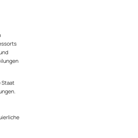
n
essorts
 und
eilungen
 Staat
tungen.
ierliche