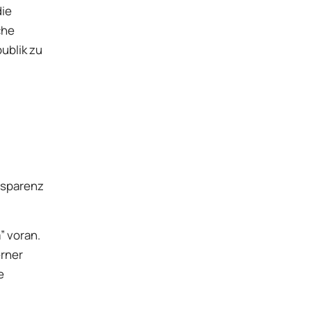
die
che
ublik zu
nsparenz
” voran.
erner
e