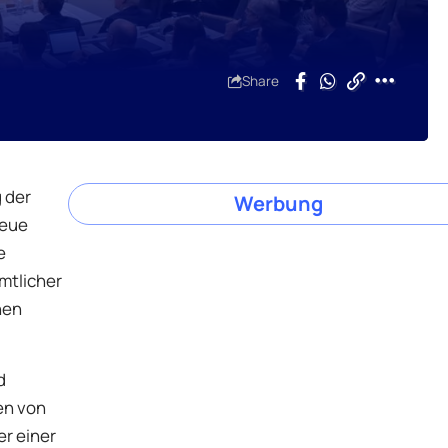
Share
 der
Werbung
neue
e
mtlicher
hen
d
en von
er einer