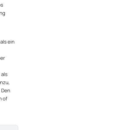
os
ung
als ein
ber
 als
inzu,
. Den
n of