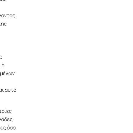
ώνοντας
της
ς
 η
ωμένων
αι αυτό
ιρίες
νάδες
ρες όσο