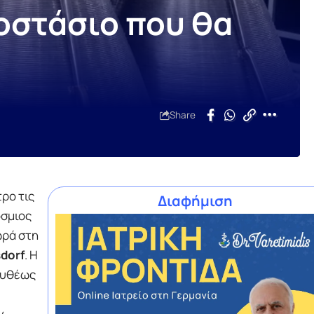
οστάσιο που θα
Share
ρο τις
Διαφήμιση
όσμιος
ρά στη
dorf
. Η
ευθέως
ν