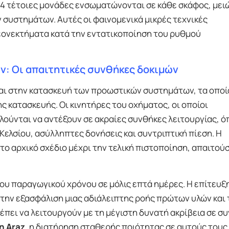
, 14 τέτοιες μονάδες ενσωματώνονται σε κάθε σκάφος, με
συστημάτων. Αυτές οι φαινομενικά μικρές τεχνικές
εονεκτήματα κατά την εντατικοποίηση του ρυθμού
ν: Οι απαιτητικές συνθήκες δοκιμών
αι στην κατασκευή των προωστικών συστημάτων, τα οποί
 κατασκευής. Οι κινητήρες του οχήματος, οι οποίοι
λούνται να αντέξουν σε ακραίες συνθήκες λειτουργίας, 
ελσίου, ασύλληπτες δονήσεις και συντριπτική πίεση. Η
το αρχικό σχέδιο μέχρι την τελική πιστοποίηση, απαιτούσ
του παραγωγικού χρόνου σε μόλις επτά ημέρες. Η επίτευξ
ην εξασφάλιση μιας αδιάλειπτης ροής πρώτων υλών και 
πει να λειτουργούν με τη μέγιστη δυνατή ακρίβεια σε σ
n Araz
, η διατήρηση σταθερής ποιότητας σε αυτούς τους