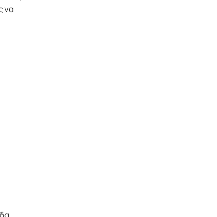
ς να
άδα