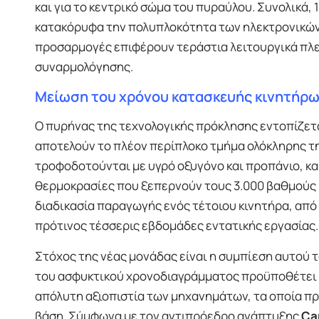
και για το κεντρικό σώμα του πυραύλου. Συνολικά
κατακόρυφα την πολυπλοκότητα των ηλεκτρονικών 
προσαρμογές επιφέρουν τεράστια λειτουργικά πλ
συναρμολόγησης.
Μείωση του χρόνου κατασκευής κινητήρω
Ο πυρήνας της τεχνολογικής πρόκλησης εντοπίζετ
αποτελούν το πλέον περίπλοκο τμήμα ολόκληρης της
τροφοδοτούνται με υγρό οξυγόνο και προπάνιο, κα
θερμοκρασίες που ξεπερνούν τους 3.000 βαθμούς Κ
διαδικασία παραγωγής ενός τέτοιου κινητήρα, από 
πρότινος τέσσερις εβδομάδες εντατικής εργασίας.
Στόχος της νέας μονάδας είναι η συμπίεση αυτού 
του ασφυκτικού χρονοδιαγράμματος προϋποθέτει τ
απόλυτη αξιοπιστία των μηχανημάτων, τα οποία πρέ
βάση. Σύμφωνα με τον αντιπρόεδρο ανάπτυξης
Ca