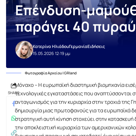
Επένδυση-μαμούθ 
παράγει 40 πυρα
Κατερίνα Ηλιάδου
Γερμανία
Ειδήσεις
15.05.2026 12:19 μμ
Φωτογραφία Αρχείου | GRland
Μόναχο – Η ευρωπαϊκή διαστημική βιομηχανία εισέρ
τεχνολογικές εγκαταστάσεις που αναπτύσσονται σ
SHARE
ανταγωνισμός για την κυριαρχία στην τροχιά της Γη
δημιουργία μιας πρωτοφανούς για τα ευρωπαϊκά 
στρατηγική αυτή κίνηση στοχεύει στην κατασκευ
την αποκλειστική κυριαρχία των αμερικανικών κολ
βιομηχανική παραγωγή σηματοδοτεί ένα κρίσιμο ο