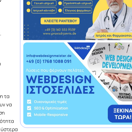
.
η
η τα
υν να
ση
τότητα
, ύστερα