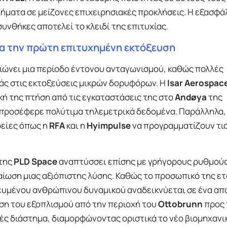
ματα σε μείζονες επιχειρησιακές προκλήσεις. Η εξασφά
υνθήκες αποτελεί το κλειδί της επιτυχίας.
α την πρώτη επιτυχημένη εκτόξευση
ιώνει μια περίοδο έντονου ανταγωνισμού, καθώς πολλές
ράς στις εκτοξεύσεις μικρών δορυφόρων. Η
Isar Aerospac
ή της πτήση από τις εγκαταστάσεις της στο
Andøya
της
ι προσέφερε πολύτιμα τηλεμετρικά δεδομένα. Παράλληλα,
ρείες όπως η
RFA
και η
Hyimpulse
να προγραμματίζουν τις
 της
PLD Space
αναπτύσσει επίσης με γρήγορους ρυθμούς
αίωση μιας αξιόπιστης λύσης. Καθώς το προσωπικό της ετ
κευμένου ανθρώπινου δυναμικού αναδεικνύεται σε ένα απ
ση του εξοπλισμού από την περιοχή του
Ottobrunn
προς 
ές διάστημα, διαμορφώνοντας οριστικά το νέο βιομηχανι