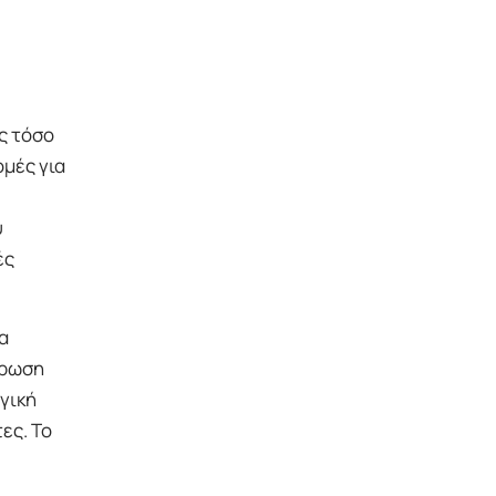
ς τόσο
ομές για
υ
ές
α
ήρωση
γική
ες. Το