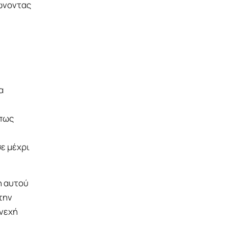
ιώνοντας
α
όπως
ε μέχρι
η αυτού
την
υνεχή