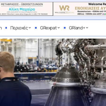
η
Περιοχές
GRexpat
GRland+