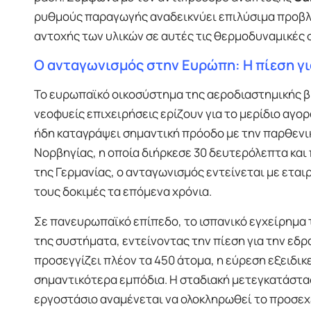
ρυθμούς παραγωγής αναδεικνύει επιλύσιμα προβλή
αντοχής των υλικών σε αυτές τις θερμοδυναμικές σ
Ο ανταγωνισμός στην Ευρώπη: Η πίεση γι
Το ευρωπαϊκό οικοσύστημα της αεροδιαστημικής β
νεοφυείς επιχειρήσεις ερίζουν για το μερίδιο αγο
ήδη καταγράψει σημαντική πρόοδο με την παρθενικ
Νορβηγίας, η οποία διήρκεσε 30 δευτερόλεπτα κα
της Γερμανίας, ο ανταγωνισμός εντείνεται με εται
τους δοκιμές τα επόμενα χρόνια.
Σε πανευρωπαϊκό επίπεδο, το ισπανικό εγχείρημα
της συστήματα, εντείνοντας την πίεση για την εδρ
προσεγγίζει πλέον τα 450 άτομα, η εύρεση εξειδι
σημαντικότερα εμπόδια. Η σταδιακή μετεγκατάστα
εργοστάσιο αναμένεται να ολοκληρωθεί το προσεχ