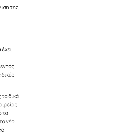
λιση της
e
έχει
 εντός
 δικές
 τα δικά
αιρείας
ό τα
το νέο
κό