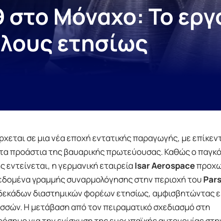
στο Μόναχο: Το εργ
ύλους ετησίως
χεται σε μια νέα εποχή εντατικής παραγωγής, με επίκεντ
τα προάστια της βαυαρικής πρωτεύουσας. Καθώς ο παγκ
ς εντείνεται, η γερμανική εταιρεία
Isar Aerospace
προχω
δεδομένα γραμμής συναρμολόγησης στην περιοχή του
Pars
ή δεκάδων διαστημικών φορέων ετησίως, αμφισβητώντας 
οσσών. Η μετάβαση από τον πειραματικό σχεδιασμό στη
ρόσημο για την ενίσχυση της ευρωπαϊκής αυτονομίας στη