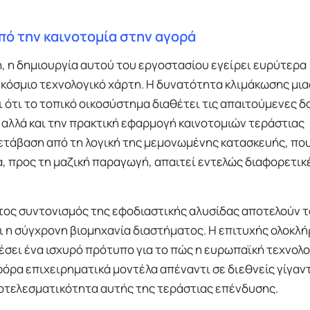
πό την καινοτομία στην αγορά
, η δημιουργία αυτού του εργοστασίου εγείρει ευρύτερα
κόσμιο τεχνολογικό χάρτη. Η δυνατότητα κλιμάκωσης μια
ότι το τοπικό οικοσύστημα διαθέτει τις απαιτούμενες δ
 αλλά και την πρακτική εφαρμογή καινοτομιών τεράστιας
μετάβαση από τη λογική της μεμονωμένης κατασκευής, πο
, προς τη μαζική παραγωγή, απαιτεί εντελώς διαφορετικ
τος συντονισμός της εφοδιαστικής αλυσίδας αποτελούν τ
ι η σύγχρονη βιομηχανία διαστήματος. Η επιτυχής ολοκλ
έσει ένα ισχυρό πρότυπο για το πώς η ευρωπαϊκή τεχνολο
όρα επιχειρηματικά μοντέλα απέναντι σε διεθνείς γίγαντ
ποτελεσματικότητα αυτής της τεράστιας επένδυσης.