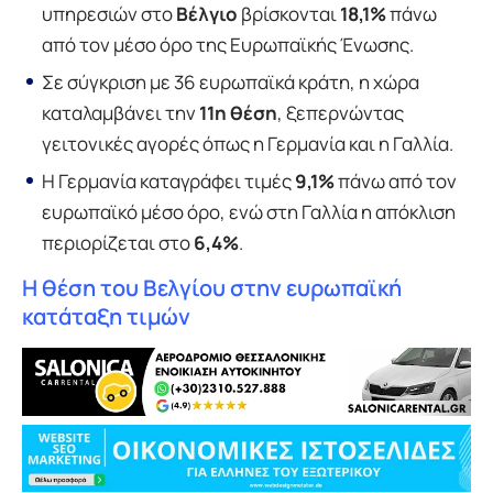
υπηρεσιών στο
Βέλγιο
βρίσκονται
18,1%
πάνω
από τον μέσο όρο της Ευρωπαϊκής Ένωσης.
Σε σύγκριση με 36 ευρωπαϊκά κράτη, η χώρα
καταλαμβάνει την
11η θέση
, ξεπερνώντας
γειτονικές αγορές όπως η Γερμανία και η Γαλλία.
Η Γερμανία καταγράφει τιμές
9,1%
πάνω από τον
ευρωπαϊκό μέσο όρο, ενώ στη Γαλλία η απόκλιση
περιορίζεται στο
6,4%
.
Η θέση του Βελγίου στην ευρωπαϊκή
κατάταξη τιμών