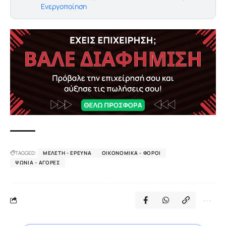
Ενεργοποίηση
TAGGED:
ΜΕΛΈΤΗ - ΈΡΕΥΝΑ
ΟΙΚΟΝΟΜΙΚΆ - ΦΌΡΟΙ
ΨΏΝΙΑ - ΑΓΟΡΈΣ