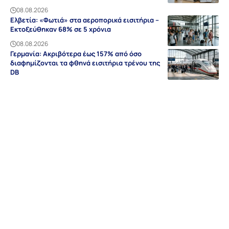
08.08.2026
Ελβετία: «Φωτιά» στα αεροπορικά εισιτήρια –
Εκτοξεύθηκαν 68% σε 5 χρόνια
08.08.2026
Γερμανία: Ακριβότερα έως 157% από όσο
διαφημίζονται τα φθηνά εισιτήρια τρένου της
DB
08.08.2026
Ειδήσεις
Discovery
Guides & Tipps
Auf Deutsch
Γερμανία
NRW
Βαυαρία
Βάδη-Βυρτεμβέργη
Ελλάδα
Sitemap
Απόρρητο
Editorial
Όροι Χρήσης
Επικοινωνία
Διαφήμιση
Περιοχές
Σχετικά με εμάς
© grland.com 2018-2026 | All rights reserved | By
Webdesign Meister