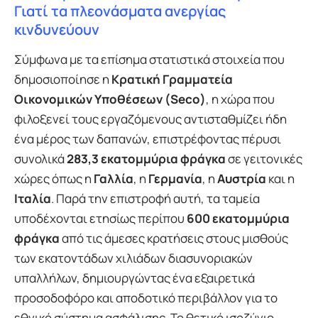
Γιατί τα πλεονάσματα ανεργίας
κινδυνεύουν
Σύμφωνα με τα επίσημα στατιστικά στοιχεία που
δημοσιοποίησε η
Κρατική Γραμματεία
Οικονομικών Υποθέσεων (Seco)
, η χώρα που
φιλοξενεί τους εργαζόμενους αντισταθμίζει ήδη
ένα μέρος των δαπανών, επιστρέφοντας πέρυσι
συνολικά
283,3 εκατομμύρια φράγκα
σε γειτονικές
χώρες όπως η
Γαλλία
, η
Γερμανία
, η
Αυστρία
και η
Ιταλία
. Παρά την επιστροφή αυτή, τα ταμεία
υποδέχονται ετησίως περίπου
600 εκατομμύρια
φράγκα
από τις άμεσες κρατήσεις στους μισθούς
των εκατοντάδων χιλιάδων διασυνοριακών
υπαλλήλων, δημιουργώντας ένα εξαιρετικά
προσοδοφόρο και αποδοτικό περιβάλλον για το
εθνικό σύστημα ασφάλισης. Το θετικό ισοζύγιο