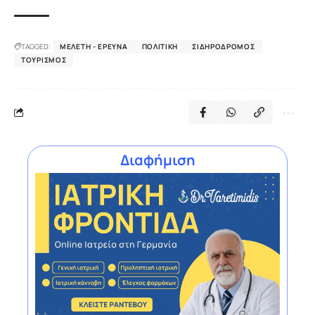
TAGGED:
ΜΕΛΈΤΗ - ΈΡΕΥΝΑ
ΠΟΛΙΤΙΚΉ
ΣΙΔΗΡΌΔΡΟΜΟΣ
ΤΟΥΡΙΣΜΌΣ
Διαφήμιση