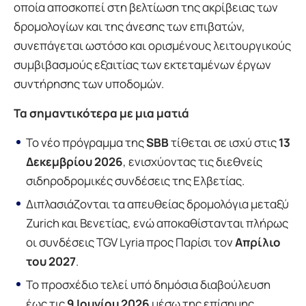
οποία αποσκοπεί στη βελτίωση της ακρίβειας των
δρομολογίων και της άνεσης των επιβατών,
συνεπάγεται ωστόσο και ορισμένους λειτουργικούς
συμβιβασμούς εξαιτίας των εκτεταμένων έργων
συντήρησης των υποδομών.
Τα σημαντικότερα με μια ματιά
Το νέο πρόγραμμα της
SBB
τίθεται σε ισχύ στις
13
Δεκεμβρίου 2026
, ενισχύοντας τις διεθνείς
σιδηροδρομικές συνδέσεις της Ελβετίας.
Διπλασιάζονται τα απευθείας δρομολόγια μεταξύ
Zurich και Βενετίας, ενώ αποκαθίστανται πλήρως
οι συνδέσεις TGV Lyria προς Παρίσι τον
Απρίλιο
του 2027
.
Το προσχέδιο τελεί υπό δημόσια διαβούλευση
έως τις
9 Ιουνίου 2026
μέσω της επίσημης