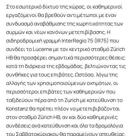
Στο εσωτερικό δίκτυο της χώρας, οι καθημερινοί
εργαζόμενοι θα βρεθούν αντιμέτωποι με έναν
συνδυασμό αναβάθμισης της χωρητικότητας των
συρμών και νέων κανόνων μετεπιβίβασης. Η
σιδηροδρομική γραμμή InterRegio 75 (IR75) που
συνδέει το Lucerne με τον κεντρικό σταθμό Zürich
HB θα προσφέρει σημαντικά περισσότερες θέσεις
κατά τη διάρκεια της εβδομάδας, βελτιώνοντας τις
συνθήκες για τους επιβάτες. Ωστόσο, λόγω της
αλλαγής των χρησιμοποιούμενων οχημάτων, οι
περισσότεροι επιβάτες των καθημερινών που
ταξιδεύουν πέρα από τη Zurich με κατεύθυνση το
Konstanz θα πρέπει πλέον να μετεπιβιβάζονται
στον σταθμό Zürich HB, αν και δύο καθημερινές
συνδέσεις ανά κατεύθυνση και όλα τα δρομολόγια
του Σαββατοκύριακου θα παραμείνουν απευθείας.