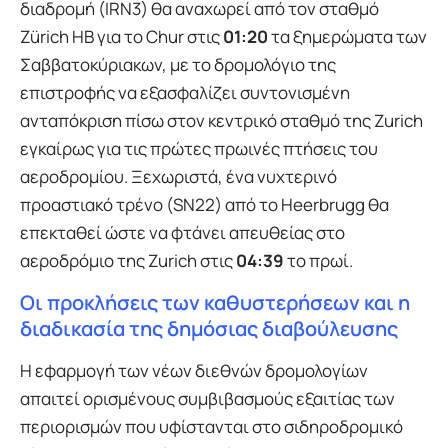
διαδρομή (IRN3) θα αναχωρεί από τον σταθμό
Zürich HB για το Chur στις
01:20
τα ξημερώματα των
Σαββατοκύριακων, με το δρομολόγιο της
επιστροφής να εξασφαλίζει συντονισμένη
ανταπόκριση πίσω στον κεντρικό σταθμό της Zurich
εγκαίρως για τις πρώτες πρωινές πτήσεις του
αεροδρομίου. Ξεχωριστά, ένα νυχτερινό
προαστιακό τρένο (SN22) από το Heerbrugg θα
επεκταθεί ώστε να φτάνει απευθείας στο
αεροδρόμιο της Zurich στις
04:39
το πρωί.
Οι προκλήσεις των καθυστερήσεων και η
διαδικασία της δημόσιας διαβούλευσης
Η εφαρμογή των νέων διεθνών δρομολογίων
απαιτεί ορισμένους συμβιβασμούς εξαιτίας των
περιορισμών που υφίστανται στο σιδηροδρομικό