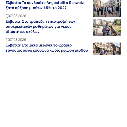
Ελβετία: Το συνδικάτο Angestellte Schweiz
ζητά αύξηση μισθών 1,5% το 2027
07.08.2026
Ελβετία: Στο τραπέζι η επιστροφή των
υποχρεωτικών μαθημάτων για νέους
ιδιοκτήτες σκύλων
07.08.2026
Ελβετία: Εταιρεία μειώνει το ωράριο
εργασίας λόγω καύσωνα χωρίς μείωση μισθού
07.08.2026
Ειδήσεις
Discovery
Guides & Tipps
Auf Deutsch
Γερμανία
NRW
Βαυαρία
Βάδη-Βυρτεμβέργη
Ελλάδα
Sitemap
Απόρρητο
Editorial
Όροι Χρήσης