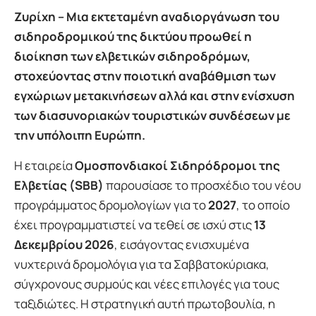
Ζυρίχη – Μια εκτεταμένη αναδιοργάνωση του
σιδηροδρομικού της δικτύου προωθεί η
διοίκηση των ελβετικών σιδηροδρόμων,
στοχεύοντας στην ποιοτική αναβάθμιση των
εγχώριων μετακινήσεων αλλά και στην ενίσχυση
των διασυνοριακών τουριστικών συνδέσεων με
την υπόλοιπη Ευρώπη.
Η εταιρεία
Ομοσπονδιακοί Σιδηρόδρομοι της
Ελβετίας (SBB)
παρουσίασε το προσχέδιο του νέου
προγράμματος δρομολογίων για το
2027
, το οποίο
έχει προγραμματιστεί να τεθεί σε ισχύ στις
13
Δεκεμβρίου 2026
, εισάγοντας ενισχυμένα
νυχτερινά δρομολόγια για τα Σαββατοκύριακα,
σύγχρονους συρμούς και νέες επιλογές για τους
ταξιδιώτες. Η στρατηγική αυτή πρωτοβουλία, η