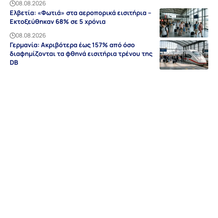
08.08.2026
Ελβετία: «Φωτιά» στα αεροπορικά εισιτήρια –
Εκτοξεύθηκαν 68% σε 5 χρόνια
08.08.2026
Γερμανία: Ακριβότερα έως 157% από όσο
διαφημίζονται τα φθηνά εισιτήρια τρένου της
DB
08.08.2026
Ειδήσεις
Discovery
Guides & Tipps
Auf Deutsch
Γερμανία
NRW
Βαυαρία
Βάδη-Βυρτεμβέργη
Ελλάδα
Sitemap
Απόρρητο
Editorial
Όροι Χρήσης
Επικοινωνία
Διαφήμιση
Περιοχές
Σχετικά με εμάς
© grland.com 2018-2026 | All rights reserved | By
Webdesign Meister