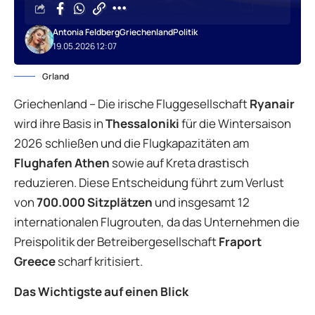
Antonia Feldberg
Griechenland
Politik
19.05.2026 12:07
Grland
Griechenland – Die irische Fluggesellschaft
Ryanair
wird ihre Basis in
Thessaloniki
für die Wintersaison
2026 schließen und die Flugkapazitäten am
Flughafen Athen
sowie auf Kreta drastisch
reduzieren. Diese Entscheidung führt zum Verlust
von
700.000 Sitzplätzen
und insgesamt 12
internationalen Flugrouten, da das Unternehmen die
Preispolitik der Betreibergesellschaft
Fraport
Greece
scharf kritisiert.
Das Wichtigste auf einen Blick