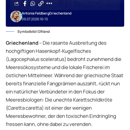
Antonia Feldberg
Griechenland
09.07.2026 16:10
Symbolbild | GRland
Griechenland
– Die rasante Ausbreitung des
hochgiftigen Hasenkopf-Kugelfisches
(Lagocephalus sceleratus) bedroht zunehmend die
Meeresökosysteme und die lokale Fischerei im
östlichen Mittelmeer. Während der griechische Staat
bereits finanzielle Fangprämien auszahlt, rückt nun
ein natürlicher Verbündeter in den Fokus der
Meeresbiologen: Die unechte Karettschildkröte
(Caretta caretta) ist einer der wenigen
Meeresbewohner, der den toxischen Eindringling
fressen kann, ohne dabei zu verenden.