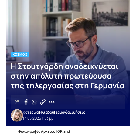
ΚΌΣΜΟΣ
Η Στουτγάρδη αναδεικνύεται
στην απόλυτη πρωτεύουσα
της τηλεργασίας στη Γερμανία
Κατερίνα Ηλιάδου
Γερμανία
Ειδήσεις
14.05.2026 1:53 μμ
Φωτογραφία Αρχείου | GRland