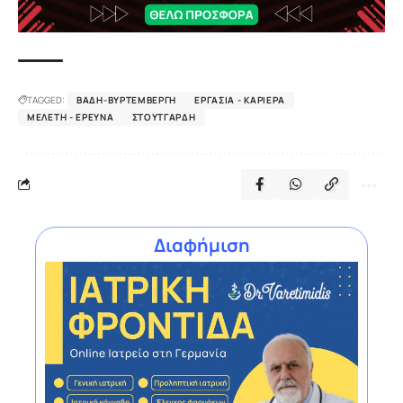
TAGGED:
ΒΆΔΗ-ΒΥΡΤΕΜΒΈΡΓΗ
ΕΡΓΑΣΊΑ - ΚΑΡΙΈΡΑ
ΜΕΛΈΤΗ - ΈΡΕΥΝΑ
ΣΤΟΥΤΓΆΡΔΗ
Διαφήμιση