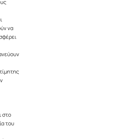
ους
ι
ύν να
οσφέρει
ανεύουν
κτίμητης
ν
 στο
ία του