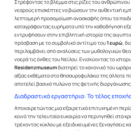
Στρέφοντας το βλέμμα στις ρίζες του ανθρώπινου 
νεαρούς επισκέπτες να βιώσουν την αυθεντική εμ
λεπτομερή προσομοίωση ανασκαφής όπου τα παιδιά
καταγράφοντας ευρήματα υπό την καθοδήγηση εξει
εντρυφήσουν στην επιβλητική ιστορία της αιγυπτι
πρόσβαση με το συμβολικό αντίτιμο του
1 ευρώ
, δ
περιλαμβάνει από αναλύσεις των μυθολογικών θε
νοερά τις όχθες του Νείλου. Ενισχύοντας το ιστορ
Residenzmuseum
διατηρεί το κανονικό του ωράρ
αξίας εκθέματα στο θησαυροφυλάκιο της άλλοτε π
αποτελεί βασικό πυλώνα της φετινής διοργάνωσης
Διαδραστικά εργαστήρια: Το τέλος εποχ
Αποχαιρετώντας μια εξαιρετικά επιτυχημένη περί
κοινό την τελευταία ευκαιρία να περιηγηθεί στα κ
τρέχοντος κύκλου με εξειδικευμένες ξεναγήσεις κ