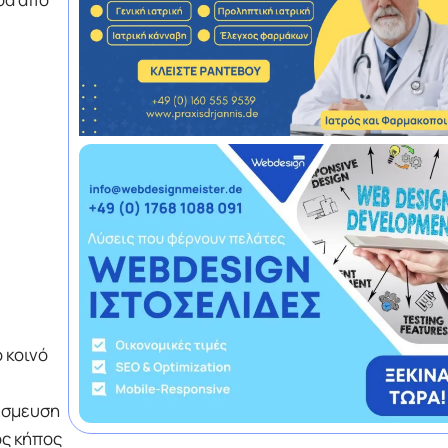
 κοινό
έσμευση
ος κήπος