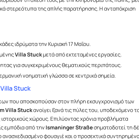
κά στερεότυπα της απλής παρατήρησης. Η ανταπόκριση
άδες ιδρύματα την Κυριακή 17 Μαΐου.
σμένης
Villa Stuck
μετά από εκτεταμένες εργασίες.
τητας για συγκεκριμένους θεματικούς περιπάτους.
ερμανική νοηματική γλώσσα σε κεντρικά σημεία.
Villa Stuck
σεων που αποσκοπούσαν στον πλήρη εκσυγχρονισμό των
 Villa Stuck
ανοίγει ξανά τις πύλες του, υποδεχόμενο το
 ιστορικούς χώρους. Επιλύοντας χρόνια προβλήματα
ίς εμπόδια από την
Ismaninger Straße
σηματοδοτεί τη δ
ο ανασχεδιασμένο φουαγιέ και ο προσεκτικά συντηρημέν