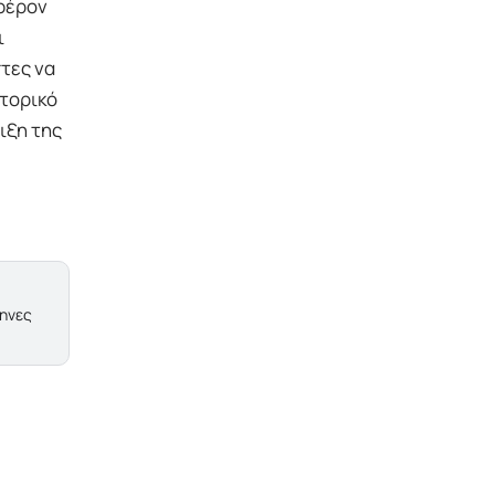
αφέρον
ι
τες να
στορικό
ιξη της
ληνες