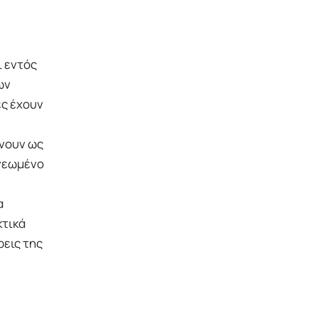
 εντός
ων
ες έχουν
άνουν ως
ανεωμένο
α
κτικά
ρεις της