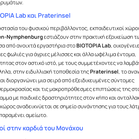
δρυμάτων.
OPIA Lab και Praterinsel
τασία του φυσικού περιβάλλοντος, εκπαιδευτικοί χώροι
hen-Nymphenburg
εστιάζουν στην πρακτική εξοικείωση τ
σα από ανοιχτά εργαστήρια στο
BIOTOPIA Lab
, οικογένει
ς φωλιές για άγριες μέλισσες και άλλα ωφέλιμα έντομα,
τητας στον αστικό ιστό, με τους συμμετέχοντες να λαμβ
ληλα, στην ειδυλλιακή τοποθεσία της
Praterinsel
, το αν
ι διοργανώνει μια σειρά από εξειδικευμένες σύντομες
θερμοκρασίας και τις μακροπρόθεσμες επιπτώσεις της στ
αμμα με παιδικές δραστηριότητες στον κήπο και ανταλλα
χώρος αναδεικνύεται σε σημείο συνάντησης για τους λάτ
 παραμένει αμείωτο.
οί στην καρδιά του Μονάχου