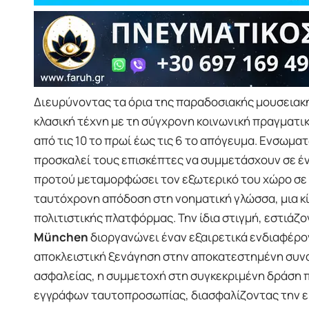
Διευρύνοντας τα όρια της παραδοσιακής μουσειακή
κλασική τέχνη με τη σύγχρονη κοινωνική πραγματι
από τις 10 το πρωί έως τις 6 το απόγευμα. Ενσωμα
προσκαλεί τους επισκέπτες να συμμετάσχουν σε έ
προτού μεταμορφώσει τον εξωτερικό του χώρο σε μ
ταυτόχρονη απόδοση στη νοηματική γλώσσα, μια κί
πολιτιστικής πλατφόρμας. Την ίδια στιγμή, εστιάζ
München
διοργανώνει έναν εξαιρετικά ενδιαφέρον
αποκλειστική ξενάγηση στην αποκατεστημένη συ
ασφαλείας, η συμμετοχή στη συγκεκριμένη δράση 
εγγράφων ταυτοπροσωπίας, διασφαλίζοντας την εύ