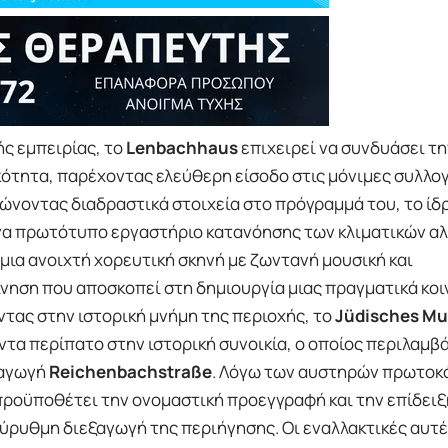
ς εμπειρίας, το
Lenbachhaus
επιχειρεί να συνδυάσει τη
κότητα, παρέχοντας ελεύθερη είσοδο στις μόνιμες συλλο
τώνοντας διαδραστικά στοιχεία στο πρόγραμμά του, το ίδ
να πρωτότυπο εργαστήριο κατανόησης των κλιματικών α
ια ανοιχτή χορευτική σκηνή με ζωντανή μουσική και
νηση που αποσκοπεί στη δημιουργία μιας πραγματικά κοι
οντας στην ιστορική μνήμη της περιοχής, το
Jüdisches M
τα περίπατο στην ιστορική συνοικία, ο οποίος περιλαμβά
ναγωγή
Reichenbachstraße
. Λόγω των αυστηρών πρωτοκ
προϋποθέτει την ονομαστική προεγγραφή και την επίδειξ
ρυθμη διεξαγωγή της περιήγησης. Οι εναλλακτικές αυτέ