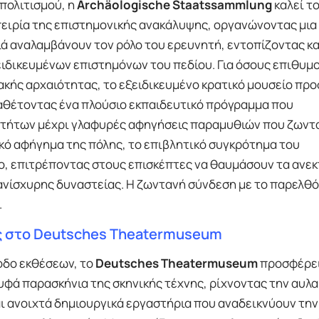
πολιτισμού, η
Archäologische Staatssammlung
καλεί τ
πειρία της επιστημονικής ανακάλυψης, οργανώνοντας μια
 αναλαμβάνουν τον ρόλο του ερευνητή, εντοπίζοντας κα
δικευμένων επιστημόνων του πεδίου. Για όσους επιθυμο
ακής αρχαιότητας, το εξειδικευμένο κρατικό μουσείο πρ
ιαθέτοντας ένα πλούσιο εκπαιδευτικό πρόγραμμα που
οτήτων μέχρι γλαφυρές αφηγήσεις παραμυθιών που ζωντ
ικό αφήγημα της πόλης, το επιβλητικό συγκρότημα του
ιο, επιτρέποντας στους επισκέπτες να θαυμάσουν τα ανε
ανίσχυρης δυναστείας. Η ζωντανή σύνδεση με το παρελθό
.
ής στο Deutsches Theatermuseum
οδο εκθέσεων, το
Deutsches Theatermuseum
προσφέρει
ρυφά παρασκήνια της σκηνικής τέχνης, ρίχνοντας την αυλα
αι ανοιχτά δημιουργικά εργαστήρια που αναδεικνύουν την