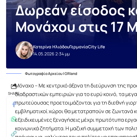
Δωρεάν είσοδος κ
Μονάχου στις 17 
Κατερίνα Ηλιάδου
Γερμανία
City Life
14.05.2026 2:34 μμ
Φωτογραφία Αρχείου | GRland
Μόναχο – Με κεντρικό άξονα τη διεύρυνση της προ
διαδραστικών εμπειριών για το ευρύ κοινό, τα μεγ
SHARE
πρωτεύουσας προετοιμάζονται για τη διεθνή γιορ
εμβληματικοί χώροι θα μετατραπούν σε ζωντανά κ
εξειδικευμένες ξεναγήσεις μέχρι πρωτότυπα εργα
κοινωνικά ζητήματα. Η μαζική συμμετοχή των πολι
πρόγραμμα, καλώντας τους πολίτες να επαναπροσδι