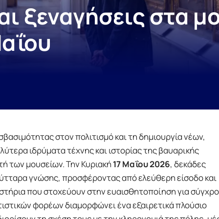
αι ξεναγήσεις στα μ
Μαΐου
σβασιμότητας στον πολιτισμό και τη δημιουργία νέων,
αλύτερα ιδρύματα τέχνης και ιστορίας της βαυαρικής
τή των μουσείων. Την Κυριακή
17 Μαΐου 2026
, δεκάδες
ύτταρα γνώσης, προσφέροντας από ελεύθερη είσοδο και
στήρια που στοχεύουν στην ευαισθητοποίηση για σύγχρ
τιστικών φορέων διαμορφώνει ένα εξαιρετικά πλούσιο
ορίσουν τη σχέση τους με την κληρονομιά της πόλης, μέ