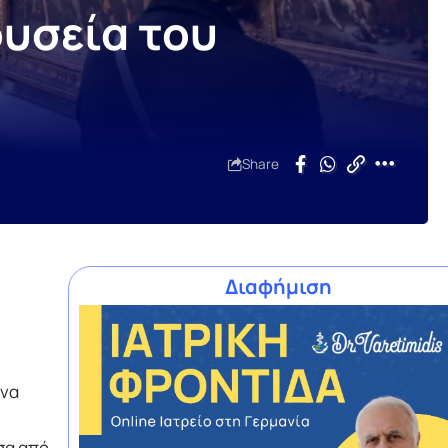
ουσεία του
Share
Διαφήμιση
ονα
σα από