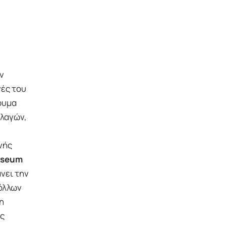
ν
γές του
ρυμα
λλαγών,
νής
useum
νει την
όλλων
η
ς