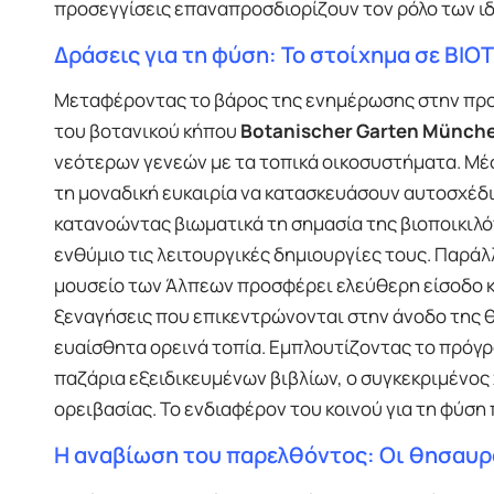
προσεγγίσεις επαναπροσδιορίζουν τον ρόλο των ι
Δράσεις για τη φύση: Το στοίχημα σε BIOT
Μεταφέροντας το βάρος της ενημέρωσης στην προσ
του βοτανικού κήπου
Botanischer Garten Münc
νεότερων γενεών με τα τοπικά οικοσυστήματα. Μέ
τη μοναδική ευκαιρία να κατασκευάσουν αυτοσχέδιε
κατανοώντας βιωματικά τη σημασία της βιοποικιλό
ενθύμιο τις λειτουργικές δημιουργίες τους. Παράλ
μουσείο των Άλπεων προσφέρει ελεύθερη είσοδο κα
ξεναγήσεις που επικεντρώνονται στην άνοδο της 
ευαίσθητα ορεινά τοπία. Εμπλουτίζοντας το πρόγρ
παζάρια εξειδικευμένων βιβλίων, ο συγκεκριμένος 
ορειβασίας. Το ενδιαφέρον του κοινού για τη φύση
Η αναβίωση του παρελθόντος: Οι θησαυρ