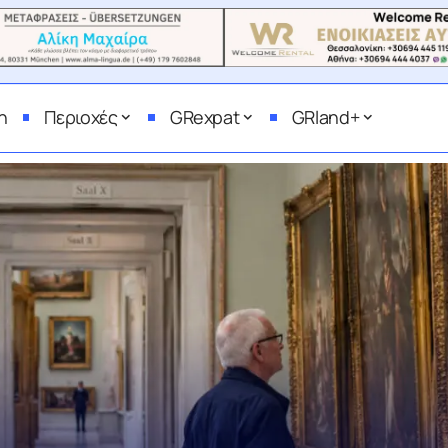
η
Περιοχές
GRexpat
GRland+