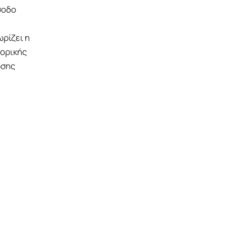
σοδο
ρίζει η
τορικής
ωσης