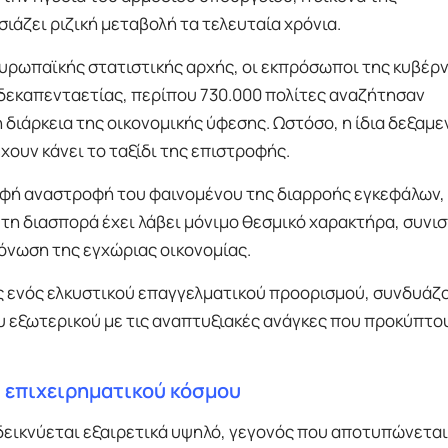
άζει ριζική μεταβολή τα τελευταία χρόνια.
ευρωπαϊκής στατιστικής αρχής, οι εκπρόσωποι της κυβέρ
 δεκαπενταετίας, περίπου 730.000 πολίτες αναζήτησαν
διάρκεια της οικονομικής ύφεσης. Ωστόσο, η ίδια δεξαμε
χουν κάνει το ταξίδι της επιστροφής.
αφή αναστροφή του φαινομένου της διαρροής εγκεφάλων, 
 τη διασπορά έχει λάβει μόνιμο θεσμικό χαρακτήρα, συνι
τόνωση της εγχώριας οικονομίας.
ς ενός ελκυστικού επαγγελματικού προορισμού, συνδυάζ
υ εξωτερικού με τις αναπτυξιακές ανάγκες που προκύπτο
υ επιχειρηματικού κόσμου
εικνύεται εξαιρετικά υψηλό, γεγονός που αποτυπώνεται