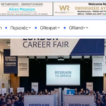
η
Περιοχές
GRexpat
GRland+