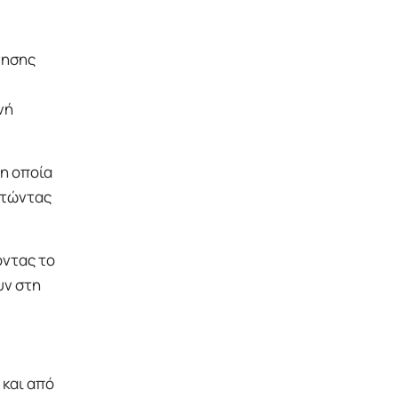
νησης
νή
η οποία
στώντας
οντας το
υν στη
 και από