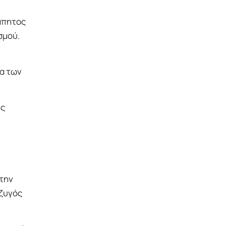
άπητος
σμού.
α των
ής
 την
ύζυγός