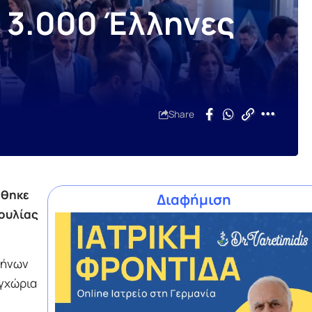
ό 3.000 Έλληνες
Share
ήθηκε
Διαφήμιση
ουλίας
λήνων
εγχώρια