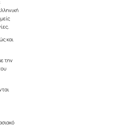
ε
ελληνική
μείς
ίες.
ώς και
ε την
του
νται
ασιακό