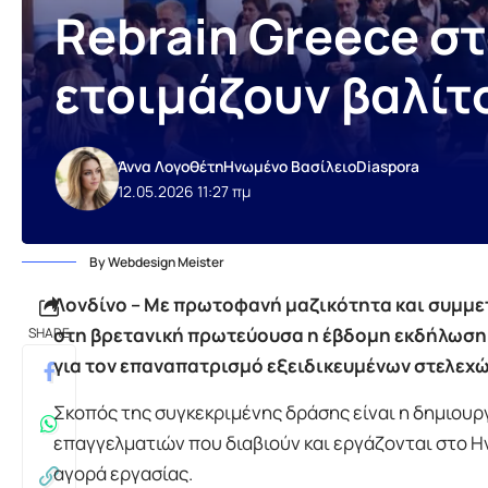
Rebrain Greece σ
ετοιμάζουν βαλίτ
Άννα Λογοθέτη
Ηνωμένο Βασίλειο
Diaspora
12.05.2026 11:27 πμ
By Webdesign Meister
Λονδίνο – Με πρωτοφανή μαζικότητα και συμμ
στη βρετανική πρωτεύουσα η έβδομη εκδήλωση
SHARE
για τον επαναπατρισμό εξειδικευμένων στελεχώ
Σκοπός της συγκεκριμένης δράσης είναι η δημιουρ
επαγγελματιών που διαβιούν και εργάζονται στο Ην
αγορά εργασίας.