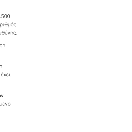
.500
αριθμός
υθύνης.
 τη
η
 έχει
ην
ύμενο