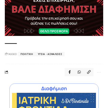
TAGGED:
ΠΟΛΙΤΙΚΉ
ΥΓΕΊΑ - ΑΣΦΆΛΕΙΕΣ
Διαφήμιση