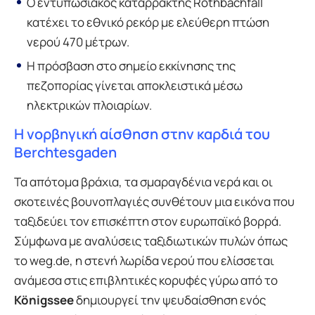
Ο εντυπωσιακός καταρράκτης Röthbachfall
κατέχει το εθνικό ρεκόρ με ελεύθερη πτώση
νερού 470 μέτρων.
Η πρόσβαση στο σημείο εκκίνησης της
πεζοπορίας γίνεται αποκλειστικά μέσω
ηλεκτρικών πλοιαρίων.
Η νορβηγική αίσθηση στην καρδιά του
Berchtesgaden
Τα απότομα βράχια, τα σμαραγδένια νερά και οι
σκοτεινές βουνοπλαγιές συνθέτουν μια εικόνα που
ταξιδεύει τον επισκέπτη στον ευρωπαϊκό βορρά.
Σύμφωνα με αναλύσεις ταξιδιωτικών πυλών όπως
το weg.de, η στενή λωρίδα νερού που ελίσσεται
ανάμεσα στις επιβλητικές κορυφές γύρω από το
Königssee
δημιουργεί την ψευδαίσθηση ενός