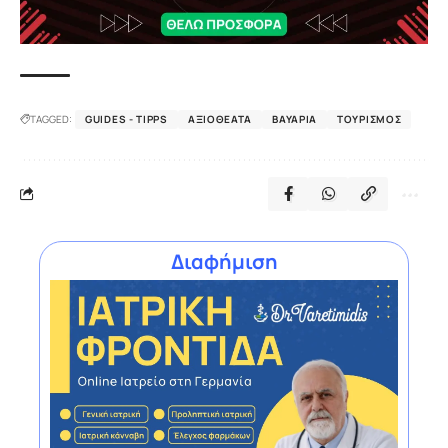
TAGGED:
GUIDES - TIPPS
ΑΞΙΟΘΈΑΤΑ
ΒΑΥΑΡΊΑ
ΤΟΥΡΙΣΜΌΣ
Διαφήμιση