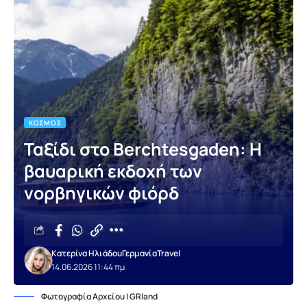
ΚΌΣΜΟΣ
Ταξίδι στο Berchtesgaden: Η
βαυαρική εκδοχή των
νορβηγικών φιόρδ
Κατερίνα Ηλιάδου
Γερμανία
Travel
14.06.2026 11:44 πμ
Φωτογραφία Αρχείου | GRland