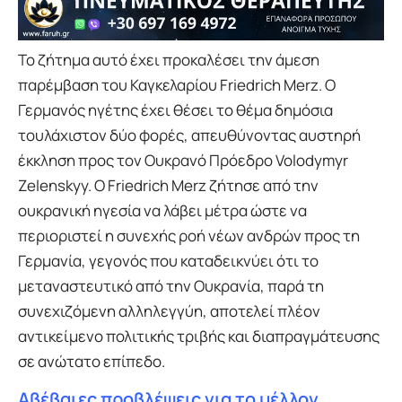
Το ζήτημα αυτό έχει προκαλέσει την άμεση
παρέμβαση του Καγκελαρίου Friedrich Merz. Ο
Γερμανός ηγέτης έχει θέσει το θέμα δημόσια
τουλάχιστον δύο φορές, απευθύνοντας αυστηρή
έκκληση προς τον Ουκρανό Πρόεδρο Volodymyr
Zelenskyy. Ο Friedrich Merz ζήτησε από την
ουκρανική ηγεσία να λάβει μέτρα ώστε να
περιοριστεί η συνεχής ροή νέων ανδρών προς τη
Γερμανία, γεγονός που καταδεικνύει ότι το
μεταναστευτικό από την Ουκρανία, παρά τη
συνεχιζόμενη αλληλεγγύη, αποτελεί πλέον
αντικείμενο πολιτικής τριβής και διαπραγμάτευσης
σε ανώτατο επίπεδο.
Αβέβαιες προβλέψεις για το μέλλον