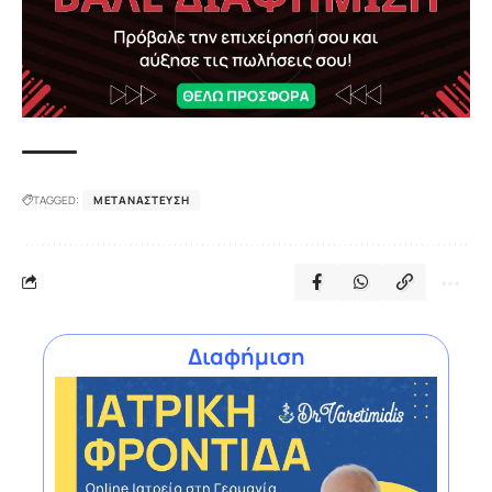
TAGGED:
ΜΕΤΑΝΆΣΤΕΥΣΗ
Διαφήμιση