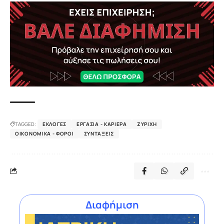
TAGGED:
ΕΚΛΟΓΈΣ
ΕΡΓΑΣΊΑ - ΚΑΡΙΈΡΑ
ΖΥΡΊΧΗ
ΟΙΚΟΝΟΜΙΚΆ - ΦΌΡΟΙ
ΣΥΝΤΆΞΕΙΣ
Διαφήμιση