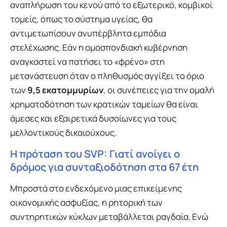
αναπλήρωση του κενού από το εξωτερικό, κομβικοί
τομείς, όπως το σύστημα υγείας, θα
αντιμετωπίσουν ανυπέρβλητα εμπόδια
στελέχωσης. Εάν η ομοσπονδιακή κυβέρνηση
αναγκαστεί να πατήσει το «φρένο» στη
μετανάστευση όταν ο πληθυσμός αγγίξει το όριο
των
9,5 εκατομμυρίων
, οι συνέπειες για την ομαλή
χρηματοδότηση των κρατικών ταμείων θα είναι
άμεσες και εξαιρετικά δυσοίωνες για τους
μελλοντικούς δικαιούχους.
Η πρόταση του SVP: Γιατί ανοίγει ο
δρόμος για συνταξιοδότηση στα 67 έτη
Μπροστά στο ενδεχόμενο μιας επικείμενης
οικονομικής ασφυξίας, η ρητορική των
συντηρητικών κύκλων μεταβάλλεται ραγδαία. Ενώ