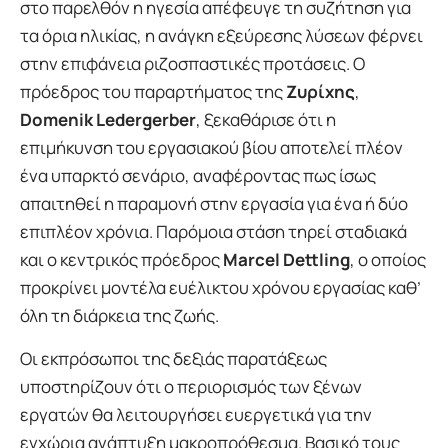
στο παρελθόν η ηγεσία απέφευγε τη συζήτηση για
τα όρια ηλικίας, η ανάγκη εξεύρεσης λύσεων φέρνει
στην επιφάνεια ριζοσπαστικές προτάσεις. Ο
πρόεδρος του παραρτήματος της
Ζυρίχης
,
Domenik Ledergerber
, ξεκαθάρισε ότι η
επιμήκυνση του εργασιακού βίου αποτελεί πλέον
ένα υπαρκτό σενάριο, αναφέροντας πως ίσως
απαιτηθεί η παραμονή στην εργασία για ένα ή δύο
επιπλέον χρόνια. Παρόμοια στάση τηρεί σταδιακά
και ο κεντρικός πρόεδρος
Marcel Dettling
, ο οποίος
προκρίνει μοντέλα ευέλικτου χρόνου εργασίας καθ’
όλη τη διάρκεια της ζωής.
Οι εκπρόσωποι της δεξιάς παρατάξεως
υποστηρίζουν ότι ο περιορισμός των ξένων
εργατών θα λειτουργήσει ευεργετικά για την
εγχώρια ανάπτυξη μακροπρόθεσμα. Βασικό τους