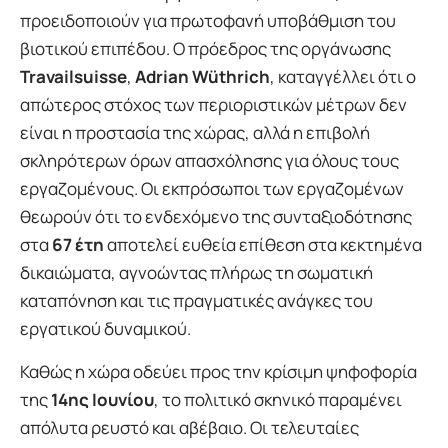
προειδοποιούν για πρωτοφανή υποβάθμιση του
βιοτικού επιπέδου. Ο πρόεδρος της οργάνωσης
Travailsuisse
,
Adrian Wüthrich
, καταγγέλλει ότι ο
απώτερος στόχος των περιοριστικών μέτρων δεν
είναι η προστασία της χώρας, αλλά η επιβολή
σκληρότερων όρων απασχόλησης για όλους τους
εργαζομένους. Οι εκπρόσωποι των εργαζομένων
θεωρούν ότι το ενδεχόμενο της συνταξιοδότησης
στα
67 έτη
αποτελεί ευθεία επίθεση στα κεκτημένα
δικαιώματα, αγνοώντας πλήρως τη σωματική
καταπόνηση και τις πραγματικές ανάγκες του
εργατικού δυναμικού.
Καθώς η χώρα οδεύει προς την κρίσιμη ψηφοφορία
της
14ης Ιουνίου
, το πολιτικό σκηνικό παραμένει
απόλυτα ρευστό και αβέβαιο. Οι τελευταίες