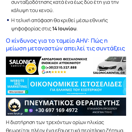
συνταξιοδότησης κατά ένα έως δύο έτη για την
κάλυψη του κενού.
Η τελική απόφαση θα κριθεί μέσω εθνικής
ψηφοφορίας στις
14 Ιουνίου
.
Ο κίνδυνος για το ταμείο AHV: Πώς η
μείωση μεταναστών απειλεί τις συντάξεις
Η διατήρηση των τρεχόντων ορίων ηλικίας
θεωρείται πλέον ένα εξαιρετικά περίπλοκο ζήτημα,