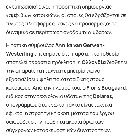
εντυπωσιακή είναι η προοπτική δημιουργίας
«αμφίβιων κατοικιών», οι οποίες θα εδράζονται σε
πλωτές πλατφόρμες ικανές να προσαρμόζονται
δυναμικά σε περίπτωση ανόδου των υδάτων.
Η τοπική σύμβουλος
Annika van Gerwen-
Westerling
επεσήμανε ότι, παρότι η τοποθεσία
αποτελεί τεράστια πρόκληση, η
Ολλανδία
διαθέτει
την απαραίτητη τεχνική εμπειρία για να
εξασφαλίσει υψηλή ποιότητα ζωής στους
κατοίκους. Από την πλευρά του, ο
Floris Boogaard
,
ειδικός στην τεχνολογία υδάτων της
Delares
,
υπογράμμισε ότι, ενώ τα πάντα είναι τεχνικά
εφικτά, η στρατηγική σκοπιμότητα του έργου
δοκιμάζει στην πράξη τα ακραία όρια των
σύγχρονων κατασκευαστικών δυνατοτήτων.