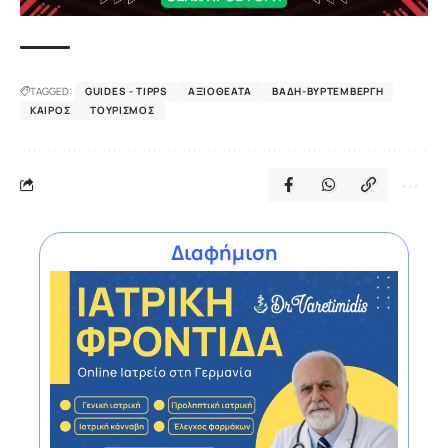
TAGGED:
GUIDES - TIPPS
ΑΞΙΟΘΈΑΤΑ
ΒΆΔΗ-ΒΥΡΤΕΜΒΈΡΓΗ
ΚΑΙΡΌΣ
ΤΟΥΡΙΣΜΌΣ
Διαφήμιση