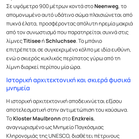
Σε υψόμετρο 900 μέτρων κοντά στο
Neenweg
, το
απομονωμένο αυτό υδάτινο σώμα πλαισιώνεται από
πυκνά έλατα, προσφέροντας απόλυτη ηρεμία μακριά
από τον συνωστισμό που παρατηρείται συχνά στις
λίμνες
Titisee
ή
Schluchsee
. Το μπάνιο
επιτρέπεται σε συγκεκριμένο κόλπο με ιδία ευθύνη,
ενώ ο σκιερός κυκλικός περίπατος γύρω από τη
λίμνη διαρκεί περίπου μία ώρα.
Ιστορική αρχιτεκτονική και σκιερά φυσικά
μνημεία
Η ιστορική αρχιτεκτονική αποδεικνύεται εξίσου
αποτελεσματική στην αντιμετώπιση του καύσωνα.
Το
Kloster Maulbronn
στο
Enzkreis
,
αναγνωρισμένο ως Μνημείο Παγκόσμιας
Κληρονομιάς της UNESCO, διαθέτει πέτρινους