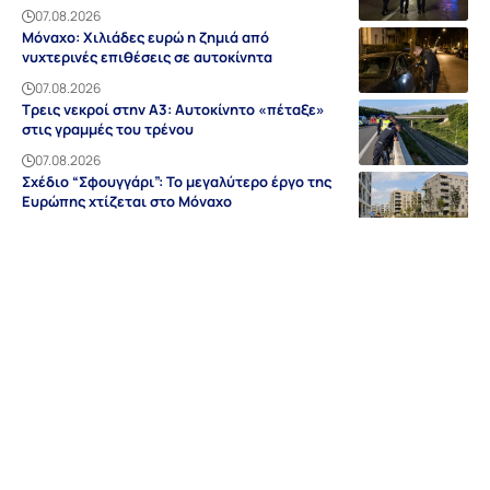
07.08.2026
Μόναχο: Χιλιάδες ευρώ η ζημιά από
νυχτερινές επιθέσεις σε αυτοκίνητα
07.08.2026
Τρεις νεκροί στην A3: Αυτοκίνητο «πέταξε»
στις γραμμές του τρένου
07.08.2026
Σχέδιο “Σφουγγάρι”: Το μεγαλύτερο έργο της
Ευρώπης χτίζεται στο Μόναχο
07.08.2026
Ειδήσεις
Discovery
Guides & Tipps
Auf Deutsch
Γερμανία
NRW
Βαυαρία
Βάδη-Βυρτεμβέργη
Ελλάδα
Sitemap
Απόρρητο
Editorial
Όροι Χρήσης