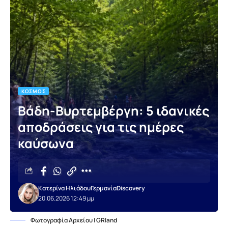
ΚΌΣΜΟΣ
Βάδη-Βυρτεμβέργη: 5 ιδανικές
αποδράσεις για τις ημέρες
καύσωνα
Κατερίνα Ηλιάδου
Γερμανία
Discovery
20.06.2026 12:49 μμ
Φωτογραφία Αρχείου | GRland