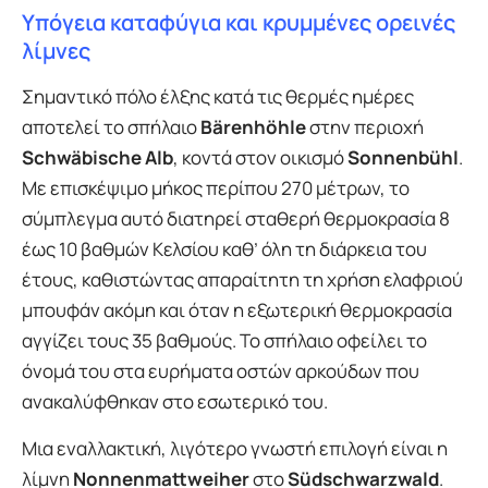
Υπόγεια καταφύγια και κρυμμένες ορεινές
λίμνες
Σημαντικό πόλο έλξης κατά τις θερμές ημέρες
αποτελεί το σπήλαιο
Bärenhöhle
στην περιοχή
Schwäbische Alb
, κοντά στον οικισμό
Sonnenbühl
.
Με επισκέψιμο μήκος περίπου 270 μέτρων, το
σύμπλεγμα αυτό διατηρεί σταθερή θερμοκρασία 8
έως 10 βαθμών Κελσίου καθ’ όλη τη διάρκεια του
έτους, καθιστώντας απαραίτητη τη χρήση ελαφριού
μπουφάν ακόμη και όταν η εξωτερική θερμοκρασία
αγγίζει τους 35 βαθμούς. Το σπήλαιο οφείλει το
όνομά του στα ευρήματα οστών αρκούδων που
ανακαλύφθηκαν στο εσωτερικό του.
Μια εναλλακτική, λιγότερο γνωστή επιλογή είναι η
λίμνη
Nonnenmattweiher
στο
Südschwarzwald
.