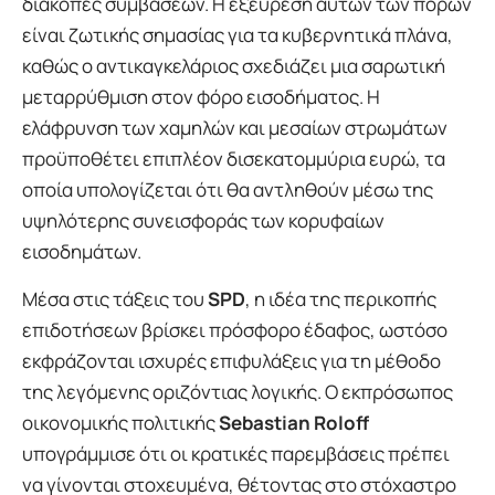
διακοπές συμβάσεων. Η εξεύρεση αυτών των πόρων
είναι ζωτικής σημασίας για τα κυβερνητικά πλάνα,
καθώς ο αντικαγκελάριος σχεδιάζει μια σαρωτική
μεταρρύθμιση στον φόρο εισοδήματος. Η
ελάφρυνση των χαμηλών και μεσαίων στρωμάτων
προϋποθέτει επιπλέον δισεκατομμύρια ευρώ, τα
οποία υπολογίζεται ότι θα αντληθούν μέσω της
υψηλότερης συνεισφοράς των κορυφαίων
εισοδημάτων.
Μέσα στις τάξεις του
SPD
, η ιδέα της περικοπής
επιδοτήσεων βρίσκει πρόσφορο έδαφος, ωστόσο
εκφράζονται ισχυρές επιφυλάξεις για τη μέθοδο
της λεγόμενης οριζόντιας λογικής. Ο εκπρόσωπος
οικονομικής πολιτικής
Sebastian Roloff
υπογράμμισε ότι οι κρατικές παρεμβάσεις πρέπει
να γίνονται στοχευμένα, θέτοντας στο στόχαστρο