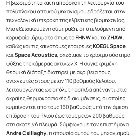
Η βιωσιμότητα και η απρόσκοπτη λειτουργία του
πολύπλοκου οπτικού μηχανισμού εδράζεται στην
τεχνολογική υπεροχή της ελβετικής βιομηχανίας.
Μια εξειδικευμένη σύμπραξη, αποτελούμενη από
κορυφαία ιδρύματα όπως το
FHNW
και το
ZHAW
,
καθώς και τις καινοτόμες εταιρείες
KOEGL Space
και
Space Acoustics
, σχεδίασε το κρίσιμο σύστημα
ψύξης της κάμερας ακτίνων Χ. Η συγκεκριμένη
θερμική διάταξη διατηρεί με ακρίβεια τους
ανιχνευτές στους μείον 110 βαθμούς Κελσίου,
λειτουργώντας ως απόλυτη ασπίδα απέναντι στις
ακραίες θερμοκρασιακές διακυμάνσεις, οι οποίες
κυμαίνονται από τους 160 βαθμούς υπό την άμεση
επίδραση του ήλιου έως τους μείον 200 βαθμούς
στη σκοτεινή πλευρά. Σύμφωνα με τον επιστήμονα
André Csillaghy
, η απουσία αυτού του μηχανισμού