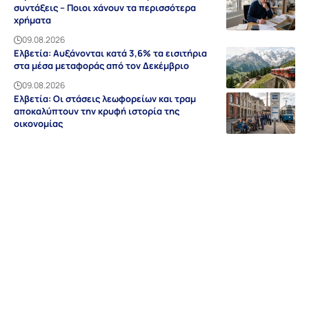
συντάξεις – Ποιοι χάνουν τα περισσότερα
χρήματα
09.08.2026
Ελβετία: Αυξάνονται κατά 3,6% τα εισιτήρια
στα μέσα μεταφοράς από τον Δεκέμβριο
09.08.2026
Ελβετία: Οι στάσεις λεωφορείων και τραμ
αποκαλύπτουν την κρυφή ιστορία της
οικονομίας
09.08.2026
Ειδήσεις
Discovery
Guides & Tipps
Auf Deutsch
Γερμανία
NRW
Βαυαρία
Βάδη-Βυρτεμβέργη
Ελλάδα
Sitemap
Απόρρητο
Editorial
Όροι Χρήσης