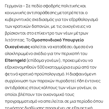
Γερμανία – Σε πεδίο σφοδρής πολιτικής και
κοινωνικής αντιπαράθεσης μετατρέπεται ο
κυβερνητικός σχεδιασμός για τον εξορθολογισμό
των κρατικών δαπανών, με τις οικογένειες να
βρίσκονται στο επίκεντρο των νέων μέτρων
λιτότητας. Το
Ομοσπονδιακό Υπουργείο
Οικογένειας
καλείται να καταθέσει άμεσα ένα
ολοκληρωμένο σχέδιο για την περικοπή του
Elterngeld
(επίδομα γονέων), προκειμένου να
εξοικονομηθούν 500 εκατομμύρια ευρώ από τον
φετινό κρατικό προϋπολογισμό. Η διαφαινόμενη
συρρίκνωση των παροχών πυροδοτεί ήδη έντονες
αντιδράσεις στους κόλπους των νέων γονέων, οι
οποίοι βλέπουν τον οικονομικό τους
προγραμματισμό να απειλείται σε μια περίοδο όπου
το κόστος διαβίωσης παραμένει σε εξαιρετικά