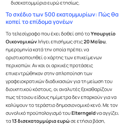
δισεκατομμύρια ευρώ ετησίως.
Το σχέδιο των 500 εκατομμυρίων: Πώς θα
κοπεί το επίδομα γονέων
Το τελεσίγραφο που έχει δοθεί από το
Υπουργείο
Οικονομικών
λήγει επισήμως στις
20 Μαΐου
,
ημερομηνία κατά την οποία πρέπει να
οριστικοποιηθεί ο χάρτης των επικείμενων
περικοπών. Αν και οι αρχικές προτάσεις
επικεντρώθηκαν στην απλοποίηση των
γραφειοκρατικών διαδικασιών για τη μείωση του
διοικητικού κόστους, οι αναλυτές ξεκαθαρίζουν
πως τέτοιου είδους ημίμετρα δεν επαρκούν για να
καλύψουν το τεράστιο δημοσιονομικό κενό. Με τον
συνολικό προϋπολογισμό του
Elterngeld
να αγγίζει
τα
13 δισεκατομμύρια ευρώ
σε ετήσια βάση,