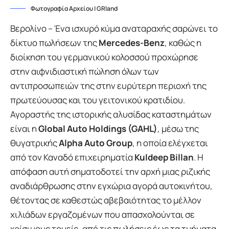
Φωτογραφία Αρχείου | GRland
Βερολίνο – Ένα ισχυρό κύμα αναταραχής σαρώνει το
δίκτυο πωλήσεων της
Mercedes-Benz
, καθώς η
διοίκηση του γερμανικού κολοσσού προχώρησε
στην αιφνιδιαστική πώληση όλων των
αντιπροσωπειών της στην ευρύτερη περιοχή της
πρωτεύουσας και του γειτονικού κρατιδίου.
Αγοραστής της ιστορικής αλυσίδας καταστημάτων
είναι η
Global Auto Holdings (GAHL)
, μέσω της
θυγατρικής
Alpha Auto Group
, η οποία ελέγχεται
από τον Καναδό επιχειρηματία
Kuldeep Billan
. Η
απόφαση αυτή σηματοδοτεί την αρχή μιας ριζικής
αναδιάρθρωσης στην εγχώρια αγορά αυτοκινήτου,
θέτοντας σε καθεστώς αβεβαιότητας το μέλλον
χιλιάδων εργαζομένων που απασχολούνται σε
κρίσιμους τομείς, από τις πωλήσεις έως τα τμήματα