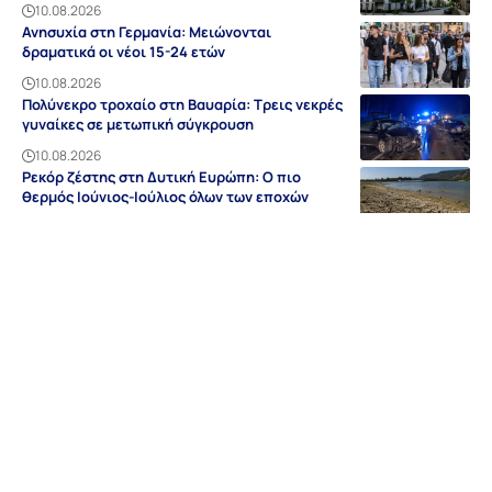
10.08.2026
Ανησυχία στη Γερμανία: Μειώνονται
δραματικά οι νέοι 15-24 ετών
10.08.2026
Πολύνεκρο τροχαίο στη Βαυαρία: Τρεις νεκρές
γυναίκες σε μετωπική σύγκρουση
10.08.2026
Ρεκόρ ζέστης στη Δυτική Ευρώπη: Ο πιο
θερμός Ιούνιος-Ιούλιος όλων των εποχών
10.08.2026
Ειδήσεις
Discovery
Guides & Tipps
Auf Deutsch
Γερμανία
NRW
Βαυαρία
Βάδη-Βυρτεμβέργη
Ελλάδα
Sitemap
Απόρρητο
Editorial
Όροι Χρήσης