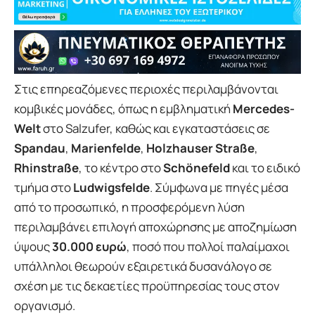
Στις επηρεαζόμενες περιοχές περιλαμβάνονται
κομβικές μονάδες, όπως η εμβληματική
Mercedes-
Welt
στο Salzufer, καθώς και εγκαταστάσεις σε
Spandau
,
Marienfelde
,
Holzhauser Straße
,
Rhinstraße
, το κέντρο στο
Schönefeld
και το ειδικό
τμήμα στο
Ludwigsfelde
. Σύμφωνα με πηγές μέσα
από το προσωπικό, η προσφερόμενη λύση
περιλαμβάνει επιλογή αποχώρησης με αποζημίωση
ύψους
30.000 ευρώ
, ποσό που πολλοί παλαίμαχοι
υπάλληλοι θεωρούν εξαιρετικά δυσανάλογο σε
σχέση με τις δεκαετίες προϋπηρεσίας τους στον
οργανισμό.