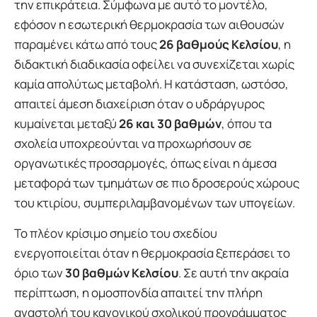
την επικράτεια. Σύμφωνα με αυτό το μοντέλο,
εφόσον η εσωτερική θερμοκρασία των αιθουσών
παραμένει κάτω από τους
26 βαθμούς Κελσίου
, η
διδακτική διαδικασία οφείλει να συνεχίζεται χωρίς
καμία απολύτως μεταβολή. Η κατάσταση, ωστόσο,
απαιτεί άμεση διαχείριση όταν ο υδράργυρος
κυμαίνεται μεταξύ
26 και 30 βαθμών
, όπου τα
σχολεία υποχρεούνται να προχωρήσουν σε
οργανωτικές προσαρμογές, όπως είναι η άμεσα
μεταφορά των τμημάτων σε πιο δροσερούς χώρους
του κτιρίου, συμπεριλαμβανομένων των υπογείων.
Το πλέον κρίσιμο σημείο του σχεδίου
ενεργοποιείται όταν η θερμοκρασία ξεπεράσει το
όριο των
30 βαθμών Κελσίου
. Σε αυτή την ακραία
περίπτωση, η ομοσπονδία απαιτεί την πλήρη
αναστολή του κανονικού σχολικού προγράμματος