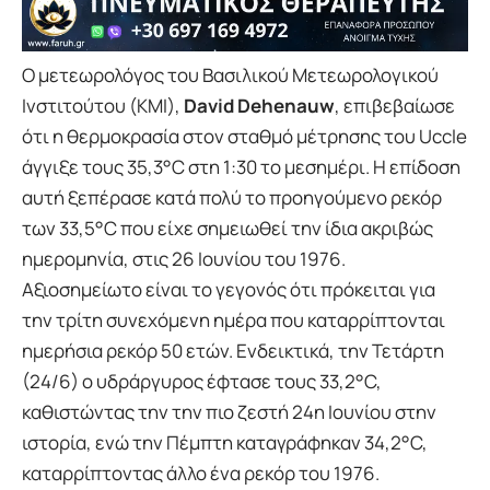
Ο μετεωρολόγος του Βασιλικού Μετεωρολογικού
Ινστιτούτου (KMI),
David Dehenauw
, επιβεβαίωσε
ότι η θερμοκρασία στον σταθμό μέτρησης του Uccle
άγγιξε τους 35,3°C στη 1:30 το μεσημέρι. Η επίδοση
αυτή ξεπέρασε κατά πολύ το προηγούμενο ρεκόρ
των 33,5°C που είχε σημειωθεί την ίδια ακριβώς
ημερομηνία, στις 26 Ιουνίου του 1976.
Αξιοσημείωτο είναι το γεγονός ότι πρόκειται για
την τρίτη συνεχόμενη ημέρα που καταρρίπτονται
ημερήσια ρεκόρ 50 ετών. Ενδεικτικά, την Τετάρτη
(24/6) ο υδράργυρος έφτασε τους 33,2°C,
καθιστώντας την την πιο ζεστή 24η Ιουνίου στην
ιστορία, ενώ την Πέμπτη καταγράφηκαν 34,2°C,
καταρρίπτοντας άλλο ένα ρεκόρ του 1976.