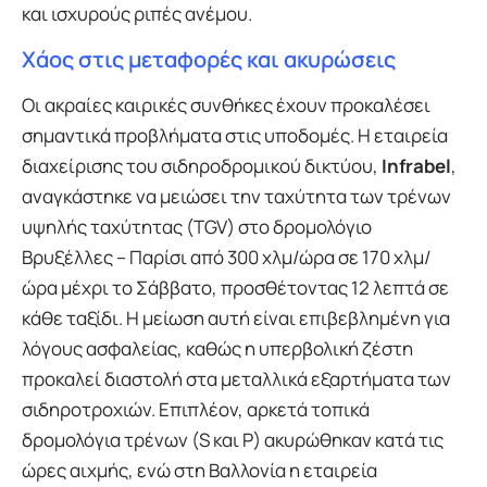
και ισχυρούς ριπές ανέμου.
Χάος στις μεταφορές και ακυρώσεις
Οι ακραίες καιρικές συνθήκες έχουν προκαλέσει
σημαντικά προβλήματα στις υποδομές. Η εταιρεία
διαχείρισης του σιδηροδρομικού δικτύου,
Infrabel
,
αναγκάστηκε να μειώσει την ταχύτητα των τρένων
υψηλής ταχύτητας (TGV) στο δρομολόγιο
Βρυξέλλες – Παρίσι από 300 χλμ/ώρα σε 170 χλμ/
ώρα μέχρι το Σάββατο, προσθέτοντας 12 λεπτά σε
κάθε ταξίδι. Η μείωση αυτή είναι επιβεβλημένη για
λόγους ασφαλείας, καθώς η υπερβολική ζέστη
προκαλεί διαστολή στα μεταλλικά εξαρτήματα των
σιδηροτροχιών. Επιπλέον, αρκετά τοπικά
δρομολόγια τρένων (S και P) ακυρώθηκαν κατά τις
ώρες αιχμής, ενώ στη Βαλλονία η εταιρεία